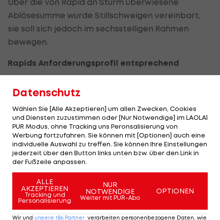
Über die von Rapid an Sturm überwiesene
Ablösesumme wurde Stillschweigen vereinbart,
sie soll sich jedoch im sechsstelligen Rahmen
bewegen.
Rapids Anforderungsprofil entsprechend
Rapid macht damit schnell Nägel mit Köpfen und
Datenschutz
schließt jene Lücke, die sich durch den Verkauf von
Wählen Sie [Alle Akzeptieren] um allen Zwecken, Cookies
Boyd geöffnet hatte.
und Diensten zuzustimmen oder [Nur Notwendige] im LAOLA1
PUR Modus, ohne Tracking uns Peronsalisierung von
"Robert Beric ist ein hervorragender Stürmer, den
Werbung fortzufahren. Sie können mit [Optionen] auch eine
wir schon länger im Visier haben und dessen
individuelle Auswahl zu treffen. Sie können Ihre Einstellungen
jederzeit über den Button links unten bzw. über den Link in
Engagement nach dem Abgang von Terrence
der Fußzeile anpassen.
Boyd oberste Priorität für uns hatte. Ich bin
ALLE
überzeugt, dass wir mit ihm eine echte
NUR
AKZEPTIEREN
OPTIONEN
NOTWENDIGE
Tracking und
Verstärkung an Land gezogen haben und freue
Weiter mit PUR-Abo
Personalisierung
mich, dass die Verhandlungen mit Sturm Graz und
Wir und
unsere
186
Partner
verarbeiten personenbezogene Daten, wie