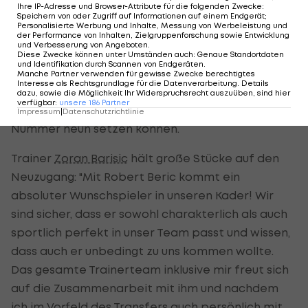
dem Management von Beric sehr professionell
Ihre IP-Adresse und Browser-Attribute für die folgenden Zwecke
:
Speichern von oder Zugriff auf Informationen auf einem Endgerät;
über die Bühne gegangen sind", ist Sportdirektor
Personalisierte Werbung und Inhalte, Messung von Werbeleistung und
der Performance von Inhalten, Zielgruppenforschung sowie Entwicklung
Andreas Müller zufrieden.
und Verbesserung von Angeboten
.
Diese Zwecke können unter Umständen auch
:
Genaue Standortdaten
und Identifikation durch Scannen von Endgeräten
.
Beric passt ins Anforderungsprofil der
Manche Partner verwenden für gewisse Zwecke berechtigtes
Interesse als Rechtsgrundlage für die Datenverarbeitung. Details
Hütteldorfer, die in Zukunft auf einen lauffreudigen,
dazu, sowie die Möglichkeit Ihr Widerspruchsrecht auszuüben, sind hier
verfügbar
:
unsere
186
Partner
technisch versierten Stoßstürmer mit der
Impressum
|
Datenschutzrichtlinie
Nummer neun setzen können.
Trainer
Zoran Barisic
hält große Stücke auf den
Neuzugang: "Mit Robert Beric kommt ein
absoluter Wunschspieler in unseren Kader! Wir
sind sicher, dass er sowohl charakterlich als auch
sportlich perfekt in unser Team passt und wissen,
dass auch er unbedingt zu uns kommen wollte.
Das gesamte Trainerteam inklusive mir freut sich
auf die Zusammenarbeit mit ihm und nachdem
ich im Vorfeld des Transfers auch persönlich mit