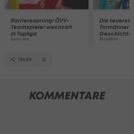
Karrieresprung! ÖVV-
Die teuerst
Teamspieler wechselt
Tormänner d
in Topliga
Geschichte
Sport-Mix
Fußball
TEILEN
KOMMENTARE