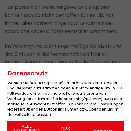
„Ich persönlich beziehungsweise die Spieler
können sich da nicht betroffen fühlen, da hat
immer alles korrekt hingehaut. Es war nur der
sportliche Aspekt“, fasst Perstaller zusammen.
Im Vordergrund steht regelmäßige Spielzeit und
das Einfügen in die Mannschaft von Trainer
Michael Angerschmid. Wo im Rieder System sein
Platz ist, wird sich erst weisen.
Datenschutz
„Das werden wir jetzt in der Vorbereitung sehen.
Wählen Sie [Alle Akzeptieren] um allen Zwecken, Cookies
und Diensten zuzustimmen oder [Nur Notwendige] im LAOLA1
Wir werden schauen, wie genau ich in ihr System
PUR Modus, ohne Tracking uns Peronsalisierung von
hineinpasse und dann wird man die optimale
Werbung fortzufahren. Sie können mit [Optionen] auch eine
individuelle Auswahl zu treffen. Sie können Ihre Einstellungen
Lösung finden.“
jederzeit über den Button links unten bzw. über den Link in
der Fußzeile anpassen.
„Das ist hier sehr gut möglich“
ALLE
NUR
AKZEPTIEREN
Perstaller ist von Rieds Konzept überzeugt und