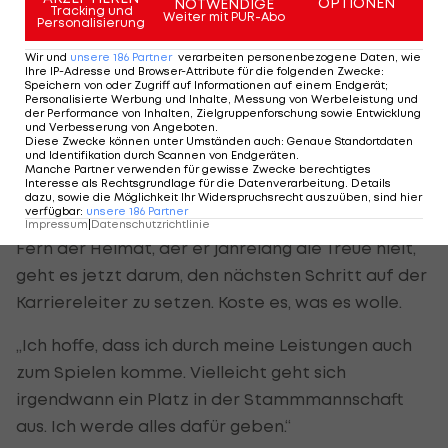
OPTIONEN
NOTWENDIGE
Tracking und
Weiter mit PUR-Abo
Personalisierung
hofft, es den positiven Beispielen, die Ried
herausgebracht hat, gleichtun zu können.
Wir und
unsere
186
Partner
verarbeiten personenbezogene Daten, wie
Ihre IP-Adresse und Browser-Attribute für die folgenden Zwecke
:
Speichern von oder Zugriff auf Informationen auf einem Endgerät;
„Viele Spieler, die bei Ried gespielt haben, haben
Personalisierte Werbung und Inhalte, Messung von Werbeleistung und
der Performance von Inhalten, Zielgruppenforschung sowie Entwicklung
sich weiterentwickelt, sind Nationalspieler
und Verbesserung von Angeboten
.
Diese Zwecke können unter Umständen auch
:
Genaue Standortdaten
geworden und haben erfolgreiche Karrieren
und Identifikation durch Scannen von Endgeräten
.
Manche Partner verwenden für gewisse Zwecke berechtigtes
gestartet. Ich glaube, das ist hier sehr gut
Interesse als Rechtsgrundlage für die Datenverarbeitung. Details
dazu, sowie die Möglichkeit Ihr Widerspruchsrecht auszuüben, sind hier
möglich.“
verfügbar
:
unsere
186
Partner
Impressum
|
Datenschutzrichtlinie
Fern der Heimat, der er jahrelang die Treue hielt,
geht es jetzt darum, den nächsten Schritt auf der
Karriereleiter zu setzen. Koste es, was es wolle.
„Ich hoffe, dass ich durch meine Leistungen auch
zum Spielen komme. Vielleicht geht sich
irgendwann ein Platz in der Stammmannschaft
aus. Ich werde alles dafür geben.“