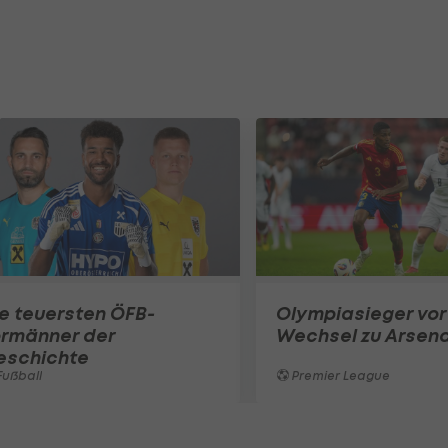
e teuersten ÖFB-
Olympiasieger vor
ormänner der
Wechsel zu Arsena
eschichte
ußball
Premier League