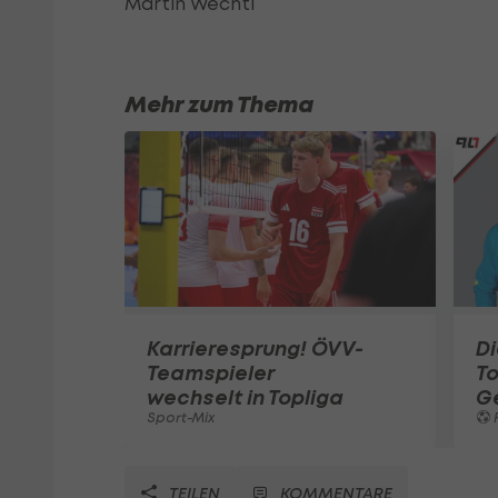
Martin Wechtl
Mehr zum Thema
Karrieresprung! ÖVV-
Di
Teamspieler
T
wechselt in Topliga
G
Sport-Mix
F
TEILEN
KOMMENTARE