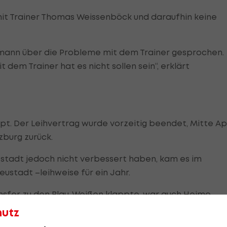
mit Trainer Thomas Weissenböck und daraufhin keine
mann über die Probleme mit dem Trainer gesprochen.
 dem Trainer hat es nicht sollen sein“, erklärt
. Der Leihvertrag wurde vorzeitig beendet, Mitte Apr
burg zurück.
tstadt jedoch nicht verbessert haben, kam es im
stadt –leihweise für ein Jahr.
ansfer zu den Blau-Weißen klappte, war auch Heimo
hutz