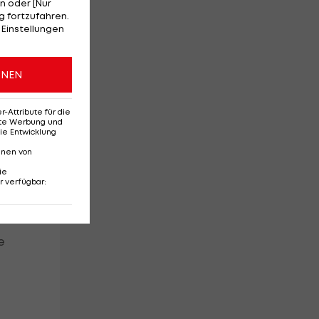
n oder [Nur
 fortzufahren.
 Einstellungen
ONEN
Attribute für die
erte Werbung und
ie Entwicklung
nnen von
ie
r verfügbar
:
e