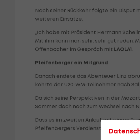
Nach seiner Rückkehr folgte ein Disput 
weiteren Einsätze.
„Ich habe mit Präsident Hermann Schell
Mit ihm kann man sehr, sehr gut reden. Mit
Offenbacher im Gespräch mit
LAOLA1
.
Pfeifenberger ein Mitgrund
Danach endete das Abenteuer Linz abrupt
kehrte der U20-WM-Teilnehmer nach Salz
Da sich seine Perspektiven in der Mozar
Sommer doch noch zum Wechsel nach Neu
Dass es im zweiten Anlauf mit einem Tr
Pfeifenbergers Verdienst.
Datensc