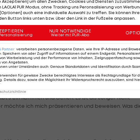
o hier Trainer ist. Wir kennen uns noch von der
le Akzeptieren] um allen Zwecken, Cookies und Diensten zuzustimme
 LAOLA1 PUR Modus, ohne Tracking uns Peronsalisierung von Werbung
rs.“ Und der Salzburger wollte den zentralen
[Optionen] auch eine individuelle Auswahl zu treffen. Sie können Ihre
ig lotsen.
den Button links unten bzw. über den Link in der Fußzeile anpassen.
ZEPTIEREN
NUR NOTWENDIGE
OPTI
Personalisierung
Weiter mit PUR-Abo
rbringen, hätte für Offenbacher keinen Sinn gemacht.
6
Partner
verarbeiten personenbezogene Daten, wie Ihre IP-Adresse und Browser-
 Kampfmannschaft war auf Dauer nicht tragbar.
e
:
Speichern von oder Zugriff auf Informationen auf einem Endgerät; Personalisi
von Werbeleistung und der Performance von Inhalten, Zielgruppenforschung sow
g von Angeboten
.
tober 2010 gegen Kapfenberg und dem ordentlichen
nnen unter Umständen auch
:
Genaue Standortdaten und Identifikation durch Sca
egen Lech Posen (16. 12. 2010) rechneten viele bereits
erwenden für gewisse Zwecke berechtigtes Interesse als Rechtsgrundlage für d
. Details dazu, sowie die Möglichkeit Ihr Widerspruchsrecht auszuüben, sind hie
e später war wieder
Regionalliga West
angesagt.
r
chutzrichtlinie
l gibt’s ein Kommen und Gehen. Es ist als Junger nicht
Hier möchte ich mich präsentieren und beweisen. Was di