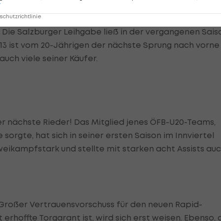
r
chutzrichtlinie
Die Salzburger Leihgabe ließ in der vergangenen Sais
/13 ist vom 20-Jährigen der nächste Sprung nach vorne
uch viele seiner Käufer.
r nächste Rieder! Das Mitglied jenes ÖFB-U20-Teams,
sorgte, hat sich in seiner ersten Saison im Innviertel
 zweikampfstark und stellte mit starken acht Assists au
Großer Vertrauensvorschuss für den neuen Rapid-
 erhoffte Torgarant ist, wird sich erst weisen. Ebenso, 