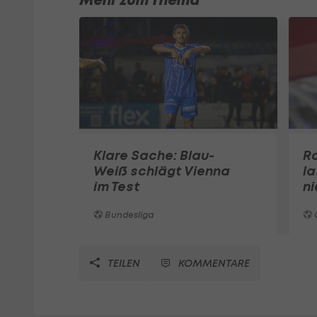
Mehr zum Thema
Klare Sache: Blau-
Ra
Weiß schlägt Vienna
la
im Test
n
Bundesliga
TEILEN
KOMMENTARE