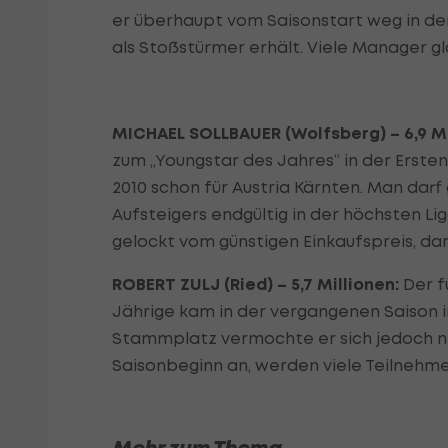
er überhaupt vom Saisonstart weg in der 
als Stoßstürmer erhält. Viele Manager g
MICHAEL SOLLBAUER (Wolfsberg) – 6,9 Mi
zum „Youngstar des Jahres“ in der Erste
2010 schon für Austria Kärnten. Man darf
Aufsteigers endgültig in der höchsten Li
gelockt vom günstigen Einkaufspreis, dar
ROBERT ZULJ (Ried) – 5,7 Millionen:
Der f
Jährige kam in der vergangenen Saison i
Stammplatz vermochte er sich jedoch ni
Saisonbeginn an, werden viele Teilneh