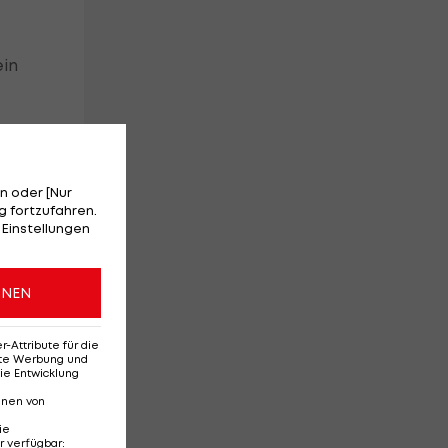
ein
er
n oder [Nur
 fortzufahren.
 Einstellungen
er
ONEN
u
Attribute für die
erte Werbung und
ie Entwicklung
nnen von
ie
r verfügbar
: