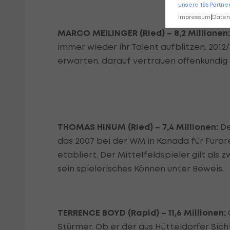
unsere
186
Partne
Impressum
|
Datens
MARCO MEILINGER (Ried) – 8,2 Millionen:
immer wieder ihr Talent aufblitzen. 2012
erwarten, darauf vertrauen offenkundig a
THOMAS HINUM (Ried) – 7,4 Millionen:
De
das 2007 bei der WM in Kanada für Furore 
etabliert. Der Mittelfeldspieler gilt als
sein spielerisches Können unter Beweis.
TERRENCE BOYD (Rapid) – 11,6 Millionen:
Stürmer. Ob er der aus Hütteldorfer Sicht