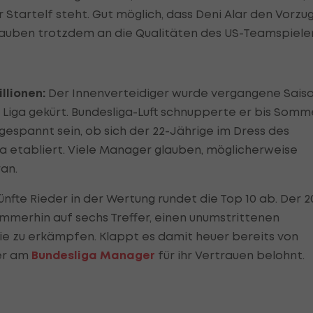
Startelf steht. Gut möglich, dass Deni Alar den Vorzu
lauben trotzdem an die Qualitäten des US-Teamspieler
llionen:
Der Innenverteidiger wurde vergangene Sais
n Liga gekürt. Bundesliga-Luft schnupperte er bis Somm
 gespannt sein, ob sich der 22-Jährige im Dress des
ga etabliert. Viele Manager glauben, möglicherweise
an.
ünfte Rieder in der Wertung rundet die Top 10 ab. Der 2
mmerhin auf sechs Treffer, einen unumstrittenen
e zu erkämpfen. Klappt es damit heuer bereits von
mer am
Bundesliga Manager
für ihr Vertrauen belohnt.