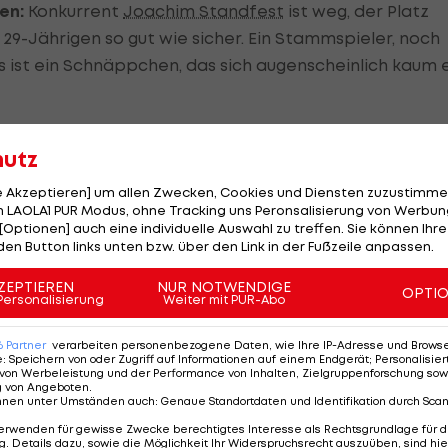
en:
Konkurrent
Joachim Standfest
ist weg, der Platz
 29-Jährigen so gut wie sicher. Ein Stammspieler, noch
s ist ein Schnäppchen, das sich augenscheinlich kaum 
hutz
:
Der Rückkehrer aus Innsbruck startete als Außenseit
le Akzeptieren] um allen Zwecken, Cookies und Diensten zuzustimme
er Peter Schöttel jedoch von seinen Qualitäten
 LAOLA1 PUR Modus, ohne Tracking uns Peronsalisierung von Werbung
[Optionen] auch eine individuelle Auswahl zu treffen. Sie können Ihre
pid tatsächlich den Sprung in die Startformation, ist 
den Button links unten bzw. über den Link in der Fußzeile anpassen.
adermitglied für jeden Manager-Kader.
ZEPTIEREN
NUR NOTWENDIGE
OPTI
Personalisierung
Weiter mit PUR-Abo
Der Rieder ist ein solider Bundesliga-Verteidiger und z
6
Partner
verarbeiten personenbezogene Daten, wie Ihre IP-Adresse und Browser-
e
:
Speichern von oder Zugriff auf Informationen auf einem Endgerät; Personalisi
kundig eine reizvolle Kombination für viele Mitspieler.
von Werbeleistung und der Performance von Inhalten, Zielgruppenforschung sow
g von Angeboten
.
r sollte der 24-Jährige seinen Stammplatz sicher
nnen unter Umständen auch
:
Genaue Standortdaten und Identifikation durch Sca
erwenden für gewisse Zwecke berechtigtes Interesse als Rechtsgrundlage für d
. Details dazu, sowie die Möglichkeit Ihr Widerspruchsrecht auszuüben, sind hie