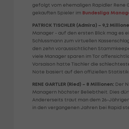
gefolgt vom ehemaligen Rapidler Rene G
gekauften Spieler im
Bundesliga Manag
PATRICK TISCHLER (Admira) – 9,2 Millione
Manager - auf den ersten Blick mag es e
Schlussmann zum virtuellen Kassenschlag
den zehn voraussichtlichen Stammkeepern 
viele Manager sparen im Tor offensichtlic
Vorsaison hatte Tischler die schlechtes
Note basiert auf den offiziellen Statisti
RENE GARTLER (Ried) – 8 Millionen:
Der Ne
Managern höchster Beliebtheit. Dies dürf
Andererseits traut man dem 26-Jährigen 
in den vergangenen Jahren bei Rapid ste