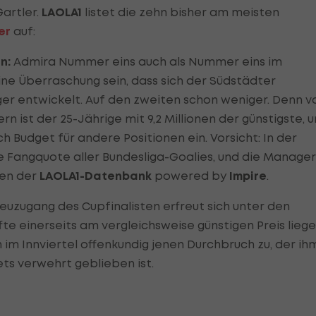
artler.
LAOLA1
listet die zehn bisher am meisten
er
auf:
n:
Admira Nummer eins auch als Nummer eins im
ine Überraschung sein, dass sich der Südstädter
er entwickelt. Auf den zweiten schon weniger. Denn v
ist der 25-Jährige mit 9,2 Millionen der günstigste, 
h Budget für andere Positionen ein. Vorsicht: In der
te Fangquote aller Bundesliga-Goalies, und die Manager
ken der
LAOLA1-Datenbank
powered by
Impire
.
uzugang des Cupfinalisten erfreut sich unter den
te einerseits am vergleichsweise günstigen Preis liege
im Innviertel offenkundig jenen Durchbruch zu, der ih
ts verwehrt geblieben ist.