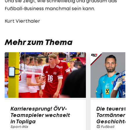
Und sie zeigt, wie schnelllebig und grausam das
Fußball-Business manchmal sein kann.
Kurt Vierthaler
Mehr zum Thema
Karrieresprung! ÖVV-
Die teuerst
Teamspieler wechselt
Tormänner d
in Topliga
Geschichte
Sport-Mix
Fußball