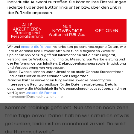
individuelle Auswahl zu treffen. Sie können Ihre Einstellungen
Karten.
jederzeit über den Button links unten bzw. über den Link in
der Fußzeile anpassen.
DIE AKTE SCHULLER:
ALLE
NUR
AKZEPTIEREN
OPTIONEN
NOTWENDIGE
Tracking und
Wortgewandt präsentiert sich der KACler gerne.
Weiter mit PUR-Abo
Personalisierung
Bodychecks weichen im Alltag den Gedichten. Im
Wir und
unsere
186
Partner
verarbeiten personenbezogene Daten, wie
Dezember 2011 wurde er dafür mit dem Kärntner
Ihre IP-Adresse und Browser-Attribute für die folgenden Zwecke
:
Speichern von oder Zugriff auf Informationen auf einem Endgerät;
Lyrikpreis ausgezeichnet. Doch der so bedächtige
Personalisierte Werbung und Inhalte, Messung von Werbeleistung und
der Performance von Inhalten, Zielgruppenforschung sowie Entwicklung
Angreifer kann auch anders.
und Verbesserung von Angeboten
.
Diese Zwecke können unter Umständen auch
:
Genaue Standortdaten
Schauplatz Klagenfurt: Die Beach-Party lockt
und Identifikation durch Scannen von Endgeräten
.
Manche Partner verwenden für gewisse Zwecke berechtigtes
alljährlich Massen an. Auch Schuller, sein Bruder
Interesse als Rechtsgrundlage für die Datenverarbeitung. Details
dazu, sowie die Möglichkeit Ihr Widerspruchsrecht auszuüben, sind hier
Alban und einige
KAC
-Kollegen konnten dem Ruf
verfügbar
:
unsere
186
Partner
Impressum
|
Datenschutzrichtlinie
nicht widerstehen. „Wir haben den Abschluss des
Sommer-Trainings gefeiert. Nun stehen noch zehn
freie Tage bevor. Daher haben wir natürlich etwas
getrunken, leider ist es manchmal zu viel. Da sinkt
die Hemmschwelle.“