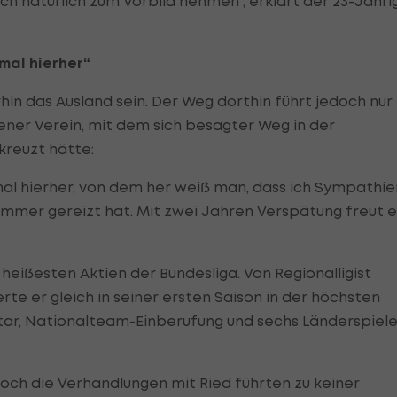
ch natürlich zum Vorbild nehmen“, erklärt der 23-Jähri
nmal hierher“
erhin das Ausland sein. Der Weg dorthin führt jedoch nur
 jener Verein, mit dem sich besagter Weg in der
reuzt hätte:
nmal hierher, von dem her weiß man, dass ich Sympathie
immer gereizt hat. Mit zwei Jahren Verspätung freut e
r heißesten Aktien der Bundesliga. Von Regionalligist
te er gleich in seiner ersten Saison in der höchsten
tar, Nationalteam-Einberufung und sechs Länderspiel
doch die Verhandlungen mit Ried führten zu keiner