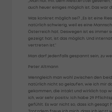
„Man hat mit dem Meistertitel gesehen, w
auch heuer einiges möglich ist. Das war 
Was konkret möglich sei? „Es ist eine Rie
natürlich schwierig, weil es eine Mannsc
Österreich hat. Deswegen ist es immer s
gezeigt hat, ist das möglich. Und intern
vertreten ist.“
Man darf jedenfalls gespannt sein, zu we
Peter Altmann
Wenngleich man wohl zwischen den beide
natürlich nicht so gelaufen, wie ich mir 
gekommen, die intakt und wirklich top war
ich, war sehr positiv. Ich habe 29 Pflich
gefühlt. Es war nicht so, dass ich gesagt
Trotzdem freue ich mich, dass ich jetzt wi