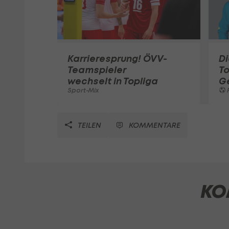
Karrieresprung! ÖVV-
Di
Teamspieler
T
wechselt in Topliga
G
Sport-Mix
F
TEILEN
KOMMENTARE
KO