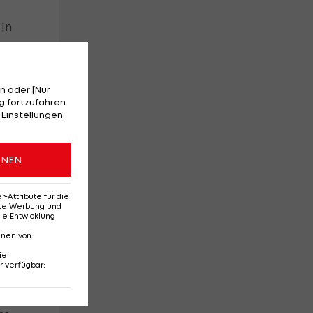
 In
n oder [Nur
 fortzufahren.
 Einstellungen
ONEN
Attribute für die
erte Werbung und
h
ie Entwicklung
nnen von
ie
r verfügbar
: