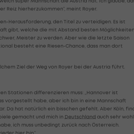
elch super Mannschaft die Austria hat. Ich glaube, da
der Reiz hierherzukommen“, meint Royer.
sen-Herausforderung, den Titel zu verteidigen. Es ist
haft gibt, welche die mit Abstand besten Möglichkeiten
chwer, Meister zu werden. Aber wie die letzte Saison
ational besteht eine Riesen-Chance, dass man dort
lchem Ziel der Weg von Royer bei der Austria führt.
n Stationen differenzieren muss: „Hannover ist
das vorgestellt habe, aber ich bin in eine Mannschaft
. Da hat natürlich ein bisschen gefehlt. Aber Köln, fin
tspiele gemacht und mich in
Deutschland
auch sehr wohl
 habe, ich muss unbedingt zurück nach Österreich.
eder hier bin.“