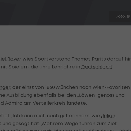
Foto: ©
iel Royer
wies Sportvorstand Thomas Parits darauf hin
it Spielern, die „ihre Lehrjahre in
Deutschland
“
inger
, der einst von 1860 München nach Wien-Favoriten
eine Ausbildung ebenfalls bei den „Löwen“ genoss und
 Admira am Verteilerkreis landete.
fiel. „Ich kann mich noch gut erinnern, wie
Julian
 und gesagt hat: ‚Mehrere Wege führen zum Ziel.‘