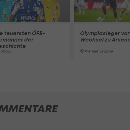
e teuersten ÖFB-
Olympiasieger vor
ormänner der
Wechsel zu Arsena
eschichte
ußball
Premier League
MMENTARE