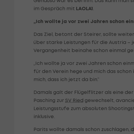
Genauso war es bei ihm. Das kann man si
im Gespräch mit
LAOLA1
.
„Ich wollte ja vor zwei Jahren schon ei
Das Ziel, betont der Steirer, sollte weit
über starke Leistungen für die Austria –
Vergangenheit beinahe schon einmal gek
„Ich wollte ja vor zwei Jahren schon ei
für den Verein hege und mich das schon 
mich, dass ich jetzt da bin.“
Damals galt der Flügelflitzer als eine de
Pasching zur
SV Ried
gewechselt, avancier
Leistungsstufe zum absoluten Shootings
inklusive.
Parits wollte damals schon zuschlagen, 