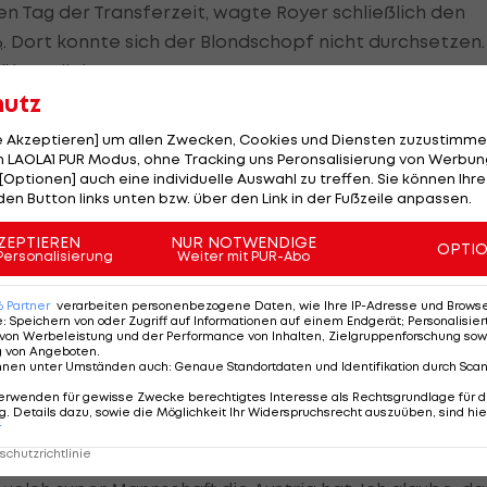
zten Tag der Transferzeit, wagte Royer schließlich den
6
. Dort konnte sich der Blondschopf nicht durchsetzen.
öln verliehen.
hutz
le Akzeptieren] um allen Zwecken, Cookies und Diensten zuzustimme
 LAOLA1 PUR Modus, ohne Tracking uns Peronsalisierung von Werbung
hre in
Deutschland
jedoch nicht lassen. Eigentlich fiele
[Optionen] auch eine individuelle Auswahl zu treffen. Sie können Ihre
r sehr negativ, aber ich habe wirklich sehr viel
den Button links unten bzw. über den Link in der Fußzeile anpassen.
ZEPTIEREN
NUR NOTWENDIGE
OPTI
Personalisierung
Weiter mit PUR-Abo
ich selbst ein Bild machen. Köln ist nicht ganz so
er. Das wird er gleich einmal merken. Aber der Verein
6
Partner
verarbeiten personenbezogene Daten, wie Ihre IP-Adresse und Browser-
e
:
Speichern von oder Zugriff auf Informationen auf einem Endgerät; Personalisi
der Tradition oder vom Stadion her, echt unglaublich! Ic
von Werbeleistung und der Performance von Inhalten, Zielgruppenforschung sow
g von Angeboten
.
nnen unter Umständen auch
:
Genaue Standortdaten und Identifikation durch Sca
erwenden für gewisse Zwecke berechtigtes Interesse als Rechtsgrundlage für d
l zu verteidigen“
. Details dazu, sowie die Möglichkeit Ihr Widerspruchsrecht auszuüben, sind hie
r
chutzrichtlinie
zustellen, wäre eine weitere Traumsaison von Nöten.