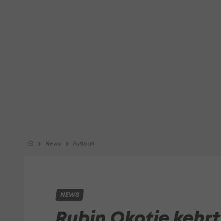
News
Fußball
NEWS
Rubin Okotie kehrt