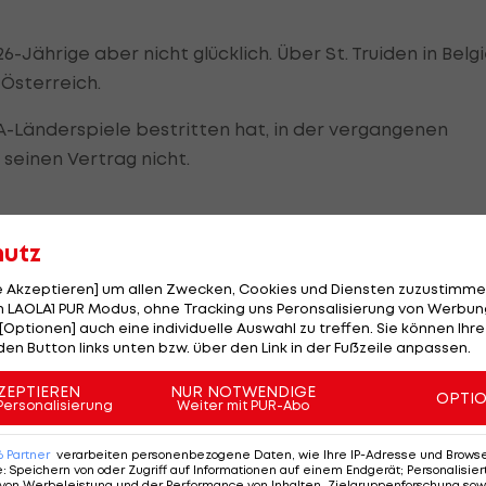
-Jährige aber nicht glücklich. Über St. Truiden in Belg
Österreich.
 A-Länderspiele bestritten hat, in der vergangenen
seinen Vertrag nicht.
hutz
ria-Akademie ablösefrei zu den Violetten, bei denen 
ere Saison unterschreibt.
le Akzeptieren] um allen Zwecken, Cookies und Diensten zuzustimme
 LAOLA1 PUR Modus, ohne Tracking uns Peronsalisierung von Werbung
Die Jahre in
Deutschland
und Belgien waren lehrreich u
[Optionen] auch eine individuelle Auswahl zu treffen. Sie können Ihre
den Button links unten bzw. über den Link in der Fußzeile anpassen.
s jetzt, dass ich wieder bei der Austria bin.“
ZEPTIEREN
NUR NOTWENDIGE
OPTI
Personalisierung
Weiter mit PUR-Abo
von einigen unschönen „Nebengeräuschen“ begleitet
6
Partner
verarbeiten personenbezogene Daten, wie Ihre IP-Adresse und Browser-
e
:
Speichern von oder Zugriff auf Informationen auf einem Endgerät; Personalisi
von Werbeleistung und der Performance von Inhalten, Zielgruppenforschung sow