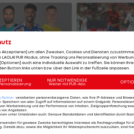
hutz
le Akzeptieren] um allen Zwecken, Cookies und Diensten zuzustimme
 LAOLA1 PUR Modus, ohne Tracking uns Peronsalisierung von Werbung
e teuersten ÖFB-
Olympiasieger vor
[Optionen] auch eine individuelle Auswahl zu treffen. Sie können Ihre
ormänner der
Wechsel zu Arsena
den Button links unten bzw. über den Link in der Fußzeile anpassen.
eschichte
ußball
Premier League
ZEPTIEREN
NUR NOTWENDIGE
OPTI
Personalisierung
Weiter mit PUR-Abo
6
Partner
verarbeiten personenbezogene Daten, wie Ihre IP-Adresse und Browser-
e
:
Speichern von oder Zugriff auf Informationen auf einem Endgerät; Personalisi
von Werbeleistung und der Performance von Inhalten, Zielgruppenforschung sow
g von Angeboten
.
nnen unter Umständen auch
:
Genaue Standortdaten und Identifikation durch Sca
erwenden für gewisse Zwecke berechtigtes Interesse als Rechtsgrundlage für d
. Details dazu, sowie die Möglichkeit Ihr Widerspruchsrecht auszuüben, sind hie
r