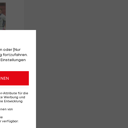
Red-Bull-Rückkehr?
Ten
Das sagt Christoph
Se
Freund
Da
Ba
n oder [Nur
 fortzufahren.
 Einstellungen
l
Deutsche Bundesliga
Te
3
3
ONEN
Attribute für die
erte Werbung und
ie Entwicklung
nnen von
ie
r verfügbar
: