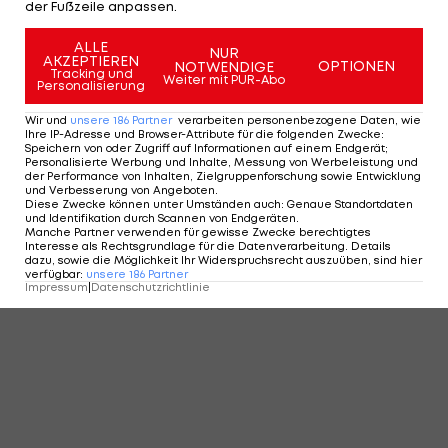
der Fußzeile anpassen.
ALLE
NUR
AKZEPTIEREN
OPTIONEN
NOTWENDIGE
Tracking und
Weiter mit PUR-Abo
Personalisierung
Wir und
unsere
186
Partner
verarbeiten personenbezogene Daten, wie
Ihre IP-Adresse und Browser-Attribute für die folgenden Zwecke
:
Speichern von oder Zugriff auf Informationen auf einem Endgerät;
Personalisierte Werbung und Inhalte, Messung von Werbeleistung und
der Performance von Inhalten, Zielgruppenforschung sowie Entwicklung
und Verbesserung von Angeboten
.
Diese Zwecke können unter Umständen auch
:
Genaue Standortdaten
und Identifikation durch Scannen von Endgeräten
.
Manche Partner verwenden für gewisse Zwecke berechtigtes
Interesse als Rechtsgrundlage für die Datenverarbeitung. Details
dazu, sowie die Möglichkeit Ihr Widerspruchsrecht auszuüben, sind hier
verfügbar
:
unsere
186
Partner
Impressum
|
Datenschutzrichtlinie