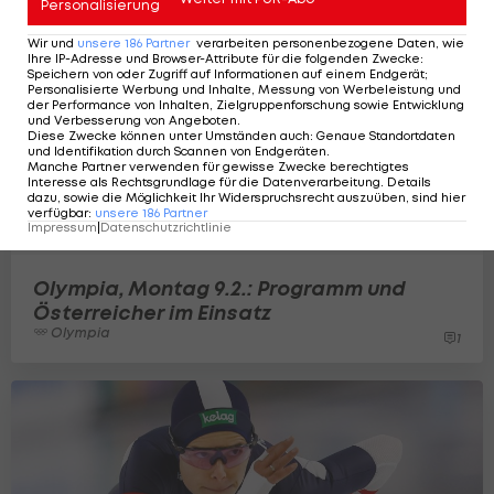
Personalisierung
Wir und
unsere
186
Partner
verarbeiten personenbezogene Daten, wie
Ihre IP-Adresse und Browser-Attribute für die folgenden Zwecke
:
Speichern von oder Zugriff auf Informationen auf einem Endgerät;
Personalisierte Werbung und Inhalte, Messung von Werbeleistung und
der Performance von Inhalten, Zielgruppenforschung sowie Entwicklung
und Verbesserung von Angeboten
.
Diese Zwecke können unter Umständen auch
:
Genaue Standortdaten
und Identifikation durch Scannen von Endgeräten
.
Manche Partner verwenden für gewisse Zwecke berechtigtes
Interesse als Rechtsgrundlage für die Datenverarbeitung. Details
dazu, sowie die Möglichkeit Ihr Widerspruchsrecht auszuüben, sind hier
verfügbar
:
unsere
186
Partner
Impressum
|
Datenschutzrichtlinie
Olympia, Montag 9.2.: Programm und
Österreicher im Einsatz
Olympia
1