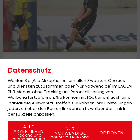
Ujpest macht Sturm-Kicker zu ÖFB-
Datenschutz
Legionär
International
2
Wählen Sie [Alle Akzeptieren] um allen Zwecken, Cookies
und Diensten zuzustimmen oder [Nur Notwendige] im LAOLA1
PUR Modus, ohne Tracking uns Peronsalisierung von
Werbung fortzufahren. Sie können mit [Optionen] auch eine
individuelle Auswahl zu treffen. Sie können Ihre Einstellungen
jederzeit über den Button links unten bzw. über den Link in
der Fußzeile anpassen.
ALLE
NUR
AKZEPTIEREN
OPTIONEN
NOTWENDIGE
Tracking und
Weiter mit PUR-Abo
Personalisierung