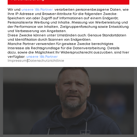
Wir und
unsere
186
Partner
verarbeiten personenbezogene Daten, wie
Ihre IP-Adresse und Browser-Attribute für die folgenden Zwecke
:
Speichern von oder Zugriff auf Informationen auf einem Endgerät;
Personalisierte Werbung und Inhalte, Messung von Werbeleistung und
der Performance von Inhalten, Zielgruppenforschung sowie Entwicklung
und Verbesserung von Angeboten
.
Austria beendet Trainingslager mit
Diese Zwecke können unter Umständen auch
:
Genaue Standortdaten
und Identifikation durch Scannen von Endgeräten
.
einem Remis
Manche Partner verwenden für gewisse Zwecke berechtigtes
Bundesliga
Interesse als Rechtsgrundlage für die Datenverarbeitung. Details
16
dazu, sowie die Möglichkeit Ihr Widerspruchsrecht auszuüben, sind hier
verfügbar
:
unsere
186
Partner
Impressum
|
Datenschutzrichtlinie