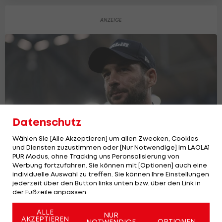
Datenschutz
Wählen Sie [Alle Akzeptieren] um allen Zwecken, Cookies
und Diensten zuzustimmen oder [Nur Notwendige] im LAOLA1
PUR Modus, ohne Tracking uns Peronsalisierung von
Werbung fortzufahren. Sie können mit [Optionen] auch eine
Sandro Schwarz vor Wechsel in den
individuelle Auswahl zu treffen. Sie können Ihre Einstellungen
Red-Bull-Kosmos
jederzeit über den Button links unten bzw. über den Link in
der Fußzeile anpassen.
International
ALLE
NUR
AKZEPTIEREN
OPTIONEN
NOTWENDIGE