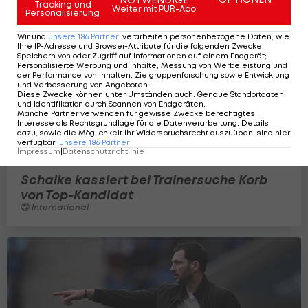
Tracking und
Weiter mit PUR-Abo
Personalisierung
Wir und
unsere
186
Partner
verarbeiten personenbezogene Daten, wie
Ihre IP-Adresse und Browser-Attribute für die folgenden Zwecke
:
Speichern von oder Zugriff auf Informationen auf einem Endgerät;
Personalisierte Werbung und Inhalte, Messung von Werbeleistung und
der Performance von Inhalten, Zielgruppenforschung sowie Entwicklung
und Verbesserung von Angeboten
.
Diese Zwecke können unter Umständen auch
:
Genaue Standortdaten
und Identifikation durch Scannen von Endgeräten
.
Manche Partner verwenden für gewisse Zwecke berechtigtes
Interesse als Rechtsgrundlage für die Datenverarbeitung. Details
dazu, sowie die Möglichkeit Ihr Widerspruchsrecht auszuüben, sind hier
verfügbar
:
unsere
186
Partner
Impressum
|
Datenschutzrichtlinie
Schalke kassiert bei Trainersuche Korb
von Top-Kandidat
International