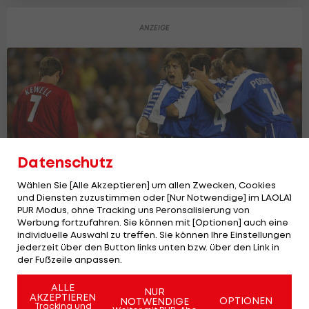
Datenschutz
Wählen Sie [Alle Akzeptieren] um allen Zwecken, Cookies
und Diensten zuzustimmen oder [Nur Notwendige] im LAOLA1
PUR Modus, ohne Tracking uns Peronsalisierung von
Werbung fortzufahren. Sie können mit [Optionen] auch eine
individuelle Auswahl zu treffen. Sie können Ihre Einstellungen
FC Liverpool: Erinnerungen an das
jederzeit über den Button links unten bzw. über den Link in
"Jahrhundertspiel" des GAK
der Fußzeile anpassen.
Champions League
ALLE
NUR
AKZEPTIEREN
OPTIONEN
NOTWENDIGE
Tracking und