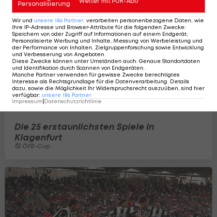
Weiter mit PUR-Abo
Personalisierung
Wir und
unsere
186
Partner
verarbeiten personenbezogene Daten, wie
Ihre IP-Adresse und Browser-Attribute für die folgenden Zwecke
:
Speichern von oder Zugriff auf Informationen auf einem Endgerät;
Personalisierte Werbung und Inhalte, Messung von Werbeleistung und
der Performance von Inhalten, Zielgruppenforschung sowie Entwicklung
und Verbesserung von Angeboten
.
Diese Zwecke können unter Umständen auch
:
Genaue Standortdaten
und Identifikation durch Scannen von Endgeräten
.
Manche Partner verwenden für gewisse Zwecke berechtigtes
Interesse als Rechtsgrundlage für die Datenverarbeitung. Details
dazu, sowie die Möglichkeit Ihr Widerspruchsrecht auszuüben, sind hier
verfügbar
:
unsere
186
Partner
Impressum
|
Datenschutzrichtlinie
Die 25 erstaunlichsten Spiele in
Klagenfurt
ÖFB-Cup