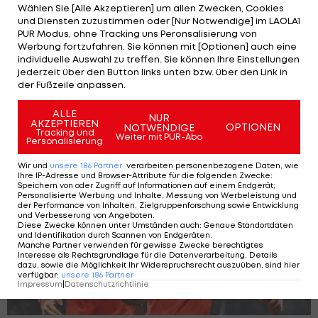
Wählen Sie [Alle Akzeptieren] um allen Zwecken, Cookies
und Diensten zuzustimmen oder [Nur Notwendige] im LAOLA1
PUR Modus, ohne Tracking uns Peronsalisierung von
Werbung fortzufahren. Sie können mit [Optionen] auch eine
individuelle Auswahl zu treffen. Sie können Ihre Einstellungen
jederzeit über den Button links unten bzw. über den Link in
Posch-Serie hält an! Mainz schlägt
der Fußzeile anpassen.
auch Augsburg
ALLE
Deutsche Bundesliga
NUR
AKZEPTIEREN
OPTIONEN
NOTWENDIGE
Tracking und
Weiter mit PUR-Abo
Personalisierung
Wir und
unsere
186
Partner
verarbeiten personenbezogene Daten, wie
Ihre IP-Adresse und Browser-Attribute für die folgenden Zwecke
:
Speichern von oder Zugriff auf Informationen auf einem Endgerät;
Personalisierte Werbung und Inhalte, Messung von Werbeleistung und
der Performance von Inhalten, Zielgruppenforschung sowie Entwicklung
und Verbesserung von Angeboten
.
Diese Zwecke können unter Umständen auch
:
Genaue Standortdaten
und Identifikation durch Scannen von Endgeräten
.
Manche Partner verwenden für gewisse Zwecke berechtigtes
Interesse als Rechtsgrundlage für die Datenverarbeitung. Details
dazu, sowie die Möglichkeit Ihr Widerspruchsrecht auszuüben, sind hier
verfügbar
:
unsere
186
Partner
Impressum
|
Datenschutzrichtlinie