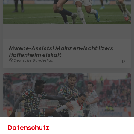
Mwene-Assists! Mainz erwischt Ilzers
Hoffenheim eiskalt
Deutsche Bundesliga
2
Datenschutz