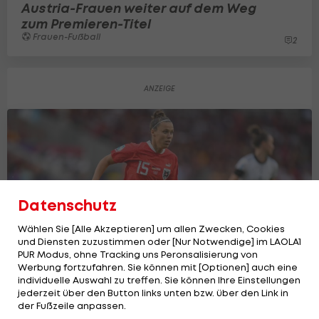
Austria-Frauen weiter auf dem Weg
zum Premieren-Titel
Frauen-Fußball
2
Datenschutz
Wählen Sie [Alle Akzeptieren] um allen Zwecken, Cookies
und Diensten zuzustimmen oder [Nur Notwendige] im LAOLA1
PUR Modus, ohne Tracking uns Peronsalisierung von
Werbung fortzufahren. Sie können mit [Optionen] auch eine
individuelle Auswahl zu treffen. Sie können Ihre Einstellungen
jederzeit über den Button links unten bzw. über den Link in
Diese ÖFB-Frauen starten in die WM-
der Fußzeile anpassen.