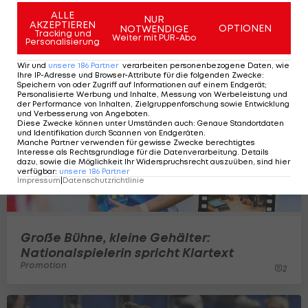
Qualifikation
ALLE
ÖFB-Team
NUR
AKZEPTIEREN
OPTIONEN
NOTWENDIGE
Tracking und
Weiter mit PUR-Abo
Personalisierung
Wir und
unsere
186
Partner
verarbeiten personenbezogene Daten, wie
Ihre IP-Adresse und Browser-Attribute für die folgenden Zwecke
:
Speichern von oder Zugriff auf Informationen auf einem Endgerät;
Personalisierte Werbung und Inhalte, Messung von Werbeleistung und
der Performance von Inhalten, Zielgruppenforschung sowie Entwicklung
und Verbesserung von Angeboten
.
Diese Zwecke können unter Umständen auch
:
Genaue Standortdaten
und Identifikation durch Scannen von Endgeräten
.
Manche Partner verwenden für gewisse Zwecke berechtigtes
Interesse als Rechtsgrundlage für die Datenverarbeitung. Details
dazu, sowie die Möglichkeit Ihr Widerspruchsrecht auszuüben, sind hier
verfügbar
:
unsere
186
Partner
Impressum
|
Datenschutzrichtlinie
Große Bühne, kleine Gehälter:
Nationalspielerin spricht Klartext
Promotion
2