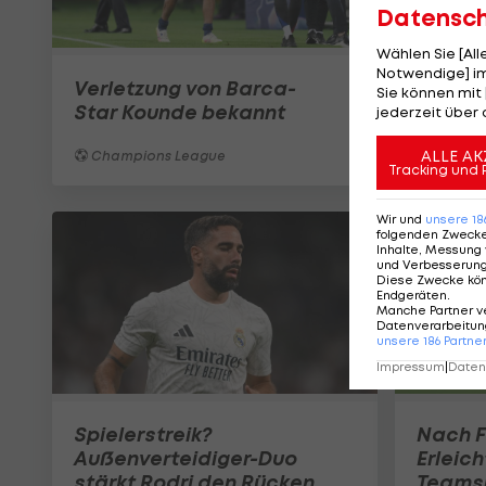
Datensc
Wählen Sie [Al
Notwendige] im
Verletzung von Barca-
Sie können mit 
Star Kounde bekannt
jederzeit über 
ALLE AK
Champions League
Tracking und 
Wir und
unsere
18
folgenden Zweck
Inhalte, Messung 
und Verbesserun
Diese Zwecke kö
Endgeräten
.
Manche Partner v
Datenverarbeitung
unsere
186
Partne
Impressum
|
Datens
Spielerstreik?
Nach F
Außenverteidiger-Duo
Erleic
stärkt Rodri den Rücken
Teamsp