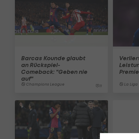
Barcas Kounde glaubt
Verlie
an Rückspiel-
Leistu
Comeback: "Geben nie
Premie
auf"
Champions League
La Liga
11