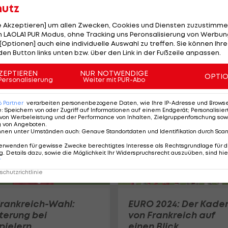
hutz
le Akzeptieren] um allen Zwecken, Cookies und Diensten zuzustimme
 LAOLA1 PUR Modus, ohne Tracking uns Peronsalisierung von Werbung
Kounde gesteht: "Frü
[Optionen] auch eine individuelle Auswahl zu treffen. Sie können Ihre
war es meine
den Button links unten bzw. über den Link in der Fußzeile anpassen.
Leidenschaft"
ZEPTIEREN
NUR NOTWENDIGE
La Liga
OPTI
Personalisierung
Weiter mit PUR-Abo
6
Partner
verarbeiten personenbezogene Daten, wie Ihre IP-Adresse und Browser-
e
:
Speichern von oder Zugriff auf Informationen auf einem Endgerät; Personalisi
von Werbeleistung und der Performance von Inhalten, Zielgruppenforschung sow
g von Angeboten
.
nnen unter Umständen auch
:
Genaue Standortdaten und Identifikation durch Sca
erwenden für gewisse Zwecke berechtigtes Interesse als Rechtsgrundlage für d
. Details dazu, sowie die Möglichkeit Ihr Widerspruchsrecht auszuüben, sind hie
r
chutzrichtlinie
rankreich-Wahl:
EURO 2024: Der Kade
hterung bei
von Frankreich auf
ielern
einen Blick