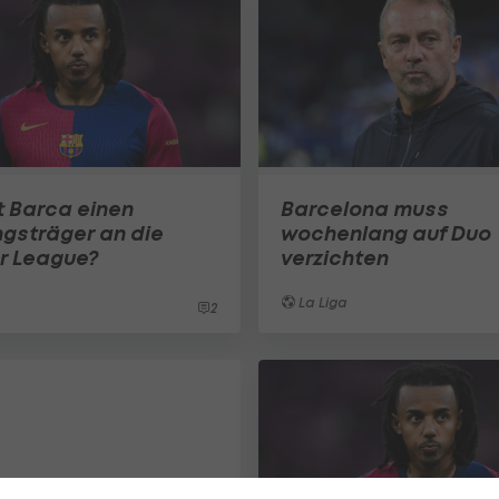
rt Barca einen
Barcelona muss
ngsträger an die
wochenlang auf Duo
r League?
verzichten
La Liga
2