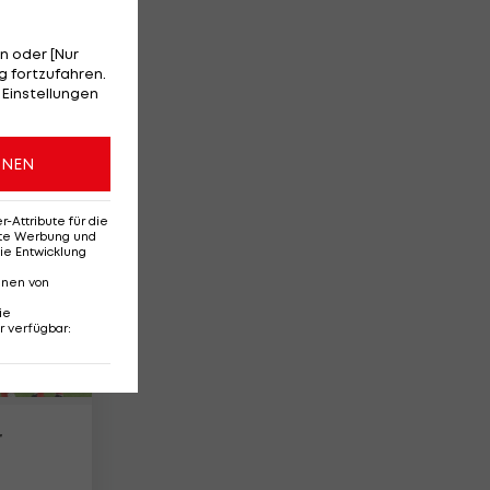
n oder [Nur
 fortzufahren.
her
 Einstellungen
1
ONEN
Attribute für die
erte Werbung und
ie Entwicklung
nnen von
ie
r verfügbar
:
r