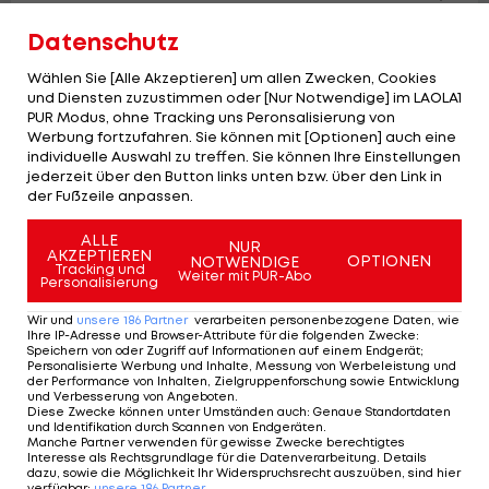
Datenschutz
Wählen Sie [Alle Akzeptieren] um allen Zwecken, Cookies
und Diensten zuzustimmen oder [Nur Notwendige] im LAOLA1
PUR Modus, ohne Tracking uns Peronsalisierung von
Werbung fortzufahren. Sie können mit [Optionen] auch eine
individuelle Auswahl zu treffen. Sie können Ihre Einstellungen
jederzeit über den Button links unten bzw. über den Link in
der Fußzeile anpassen.
ALLE
NUR
AKZEPTIEREN
OPTIONEN
NOTWENDIGE
Tracking und
Weiter mit PUR-Abo
Personalisierung
Wir und
unsere
186
Partner
verarbeiten personenbezogene Daten, wie
Ihre IP-Adresse und Browser-Attribute für die folgenden Zwecke
:
Speichern von oder Zugriff auf Informationen auf einem Endgerät;
Personalisierte Werbung und Inhalte, Messung von Werbeleistung und
der Performance von Inhalten, Zielgruppenforschung sowie Entwicklung
und Verbesserung von Angeboten
.
Kommentiert ER die SV Ried zum
Diese Zwecke können unter Umständen auch
:
Genaue Standortdaten
Aufstieg?
und Identifikation durch Scannen von Endgeräten
.
Manche Partner verwenden für gewisse Zwecke berechtigtes
2. Liga
Interesse als Rechtsgrundlage für die Datenverarbeitung. Details
dazu, sowie die Möglichkeit Ihr Widerspruchsrecht auszuüben, sind hier
verfügbar
:
unsere
186
Partner