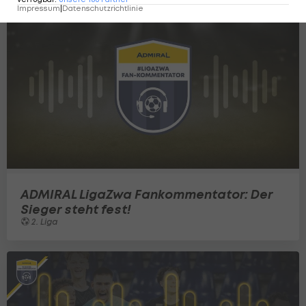
Impressum
|
Datenschutzrichtlinie
ADMIRAL LigaZwa Fankommentator: Der
Sieger steht fest!
2. Liga