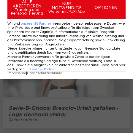
ALLE
NUR
AKZEPTIEREN
OPTIONEN
NOTWENDIGE
Tracking und
Weiter mit PUR-Abo
Personalisierung
Wir und
unsere
186
Partner
verarbeiten personenbezogene Daten, wie
Ihre IP-Adresse und Browser-Attribute für die folgenden Zwecke
:
Speichern von oder Zugriff auf Informationen auf einem Endgerät;
Personalisierte Werbung und Inhalte, Messung von Werbeleistung und
der Performance von Inhalten, Zielgruppenforschung sowie Entwicklung
und Verbesserung von Angeboten
.
Diese Zwecke können unter Umständen auch
:
Genaue Standortdaten
und Identifikation durch Scannen von Endgeräten
.
Manche Partner verwenden für gewisse Zwecke berechtigtes
Interesse als Rechtsgrundlage für die Datenverarbeitung. Details
dazu, sowie die Möglichkeit Ihr Widerspruchsrecht auszuüben, sind hier
verfügbar
:
unsere
186
Partner
Impressum
|
Datenschutzrichtlinie
Serie-B-Chaos: Brescia-Urteil gefallen -
Lage dennoch unklar
International