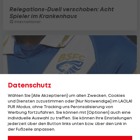
Relegations-Duell verschoben: Acht
Spieler im Krankenhaus
International
Datenschutz
Wählen Sie [Alle Akzeptieren] um allen Zwecken, Cookies
und Diensten zuzustimmen oder [Nur Notwendige] im LAOLA1
PUR Modus, ohne Tracking uns Peronsalisierung von
Werbung fortzufahren. Sie können mit [Optionen] auch eine
individuelle Auswahl zu treffen. Sie können Ihre Einstellungen
Finanz-Kollaps: Ex-Klub von Markus
jederzeit über den Button links unten bzw. über den Link in
Schopp droht das Aus
der Fußzeile anpassen.
International
6