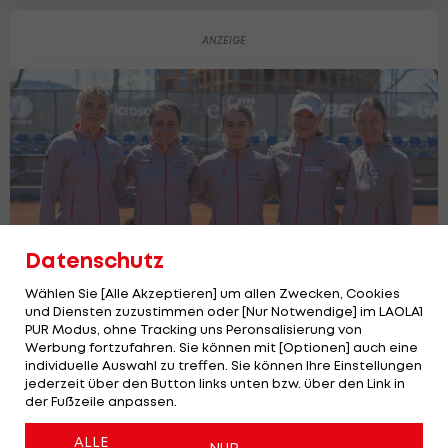
Datenschutz
Wählen Sie [Alle Akzeptieren] um allen Zwecken, Cookies
und Diensten zuzustimmen oder [Nur Notwendige] im LAOLA1
PUR Modus, ohne Tracking uns Peronsalisierung von
Österreichs B-Team mit klarer
Werbung fortzufahren. Sie können mit [Optionen] auch eine
individuelle Auswahl zu treffen. Sie können Ihre Einstellungen
Niederlage im ersten BJK-Cup-Spiel
jederzeit über den Button links unten bzw. über den Link in
Tennis
1
der Fußzeile anpassen.
ALLE
NUR