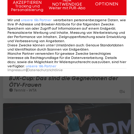
AKZEPTIEREN
OPTIONEN
NOTWENDIGE
Tracking und
Weiter mit PUR-Abo
Personalisierung
Wir und
unsere
186
Partner
verarbeiten personenbezogene Daten, wie
Ihre IP-Adresse und Browser-Attribute für die folgenden Zwecke
:
Speichern von oder Zugriff auf Informationen auf einem Endgerät;
Personalisierte Werbung und Inhalte, Messung von Werbeleistung und
der Performance von Inhalten, Zielgruppenforschung sowie Entwicklung
und Verbesserung von Angeboten
.
Diese Zwecke können unter Umständen auch
:
Genaue Standortdaten
und Identifikation durch Scannen von Endgeräten
.
Manche Partner verwenden für gewisse Zwecke berechtigtes
Interesse als Rechtsgrundlage für die Datenverarbeitung. Details
dazu, sowie die Möglichkeit Ihr Widerspruchsrecht auszuüben, sind hier
verfügbar
:
unsere
186
Partner
Impressum
|
Datenschutzrichtlinie
BJK-Cup: Das sind die Gegnerinnen der
ÖTV-Frauen
Tennis - WTA
4