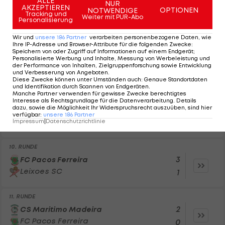
ALLE
NUR
AKZEPTIEREN
2
OPTIONEN
UD Oliveirense
NOTWENDIGE
Tracking und
Weiter mit PUR-Abo
Personalisierung
FC Pacos Ferreira
2
Wir und
unsere
186
Partner
verarbeiten personenbezogene Daten, wie
Ihre IP-Adresse und Browser-Attribute für die folgenden Zwecke
:
8. RUNDE
Speichern von oder Zugriff auf Informationen auf einem Endgerät;
Personalisierte Werbung und Inhalte, Messung von Werbeleistung und
4
FC Pacos Ferreira
der Performance von Inhalten, Zielgruppenforschung sowie Entwicklung
Portimonense SC
1
und Verbesserung von Angeboten
.
Diese Zwecke können unter Umständen auch
:
Genaue Standortdaten
und Identifikation durch Scannen von Endgeräten
.
Manche Partner verwenden für gewisse Zwecke berechtigtes
9. RUNDE
Interesse als Rechtsgrundlage für die Datenverarbeitung. Details
dazu, sowie die Möglichkeit Ihr Widerspruchsrecht auszuüben, sind hier
2
Benfica Lissabon B
verfügbar
:
unsere
186
Partner
FC Pacos Ferreira
Impressum
|
Datenschutzrichtlinie
1
10. RUNDE
3
FC Pacos Ferreira
Leixoes SC
1
11. RUNDE
2
CS Maritimo Madeira
FC Pacos Ferreira
0