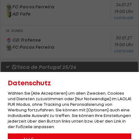
24.01.27
FC Pacos Ferreira
19:00 Uhr
AD Fafe
LIVETICKER
18. RUNDE
30.01.27
CD Trofense
19:00 Uhr
FC Pacos Ferreira
LIVETICKER
Taca de Portugal 25/26
Ergebnisse
Datenschutz
3. RUNDE
2
Wählen Sie [Alle Akzeptieren] um allen Zwecken, Cookies
FC Pacos Ferreira
und Diensten zuzustimmen oder [Nur Notwendige] im LAOLA1
Sporting Lissabon
3
PUR Modus, ohne Tracking uns Peronsalisierung von
Werbung fortzufahren. Sie können mit [Optionen] auch eine
individuelle Auswahl zu treffen. Sie können Ihre Einstellungen
Liga Portugal 2 25/26
jederzeit über den Button links unten bzw. über den Link in
der Fußzeile anpassen.
Ergebnisse
7. RUNDE