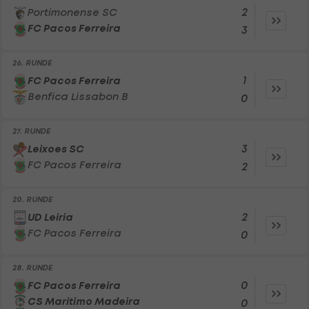
2
Portimonense SC
FC Pacos Ferreira
3
26. RUNDE
1
FC Pacos Ferreira
Benfica Lissabon B
0
27. RUNDE
3
Leixoes SC
FC Pacos Ferreira
2
20. RUNDE
2
UD Leiria
FC Pacos Ferreira
0
28. RUNDE
0
FC Pacos Ferreira
CS Maritimo Madeira
0