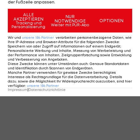
der Fußzeile anpassen.
ALLE
NUR
AKZEPTIEREN
OPTIONEN
NOTWENDIGE
Tracking und
Weiter mit PUR-Abo
Personalisierung
Wir und
unsere
186
Partner
verarbeiten personenbezogene Daten, wie
Ihre IP-Adresse und Browser-Attribute für die folgenden Zwecke
:
Speichern von oder Zugriff auf Informationen auf einem Endgerät;
Personalisierte Werbung und Inhalte, Messung von Werbeleistung und
der Performance von Inhalten, Zielgruppenforschung sowie Entwicklung
und Verbesserung von Angeboten
.
Diese Zwecke können unter Umständen auch
:
Genaue Standortdaten
und Identifikation durch Scannen von Endgeräten
.
Manche Partner verwenden für gewisse Zwecke berechtigtes
Interesse als Rechtsgrundlage für die Datenverarbeitung. Details
dazu, sowie die Möglichkeit Ihr Widerspruchsrecht auszuüben, sind hier
verfügbar
:
unsere
186
Partner
Impressum
|
Datenschutzrichtlinie