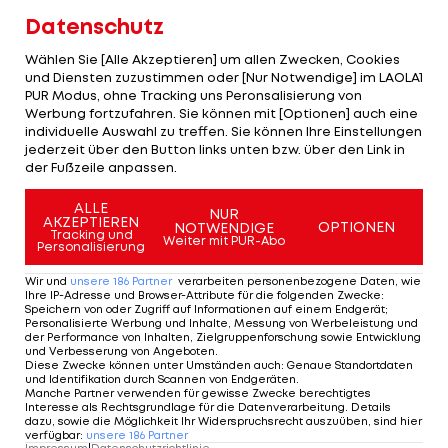
1
Uniao SC Paredes
1
2
3
Datenschutz
Wählen Sie [Alle Akzeptieren] um allen Zwecken, Cookies
2
AD Fafe
0
0
0
und Diensten zuzustimmen oder [Nur Notwendige] im LAOLA1
PUR Modus, ohne Tracking uns Peronsalisierung von
Werbung fortzufahren. Sie können mit [Optionen] auch eine
2
AD Marco 09
0
0
0
individuelle Auswahl zu treffen. Sie können Ihre Einstellungen
jederzeit über den Button links unten bzw. über den Link in
der Fußzeile anpassen.
2
CD Trofense
0
0
0
ALLE
NUR
AKZEPTIEREN
2
FC Pacos Ferreira
0
0
0
OPTIONEN
NOTWENDIGE
Tracking und
Weiter mit PUR-Abo
Personalisierung
2
Leca FC
0
0
0
Wir und
unsere
186
Partner
verarbeiten personenbezogene Daten, wie
Ihre IP-Adresse und Browser-Attribute für die folgenden Zwecke
:
Speichern von oder Zugriff auf Informationen auf einem Endgerät;
Personalisierte Werbung und Inhalte, Messung von Werbeleistung und
2
SC Sao Joao de Ver
0
0
0
der Performance von Inhalten, Zielgruppenforschung sowie Entwicklung
und Verbesserung von Angeboten
.
Diese Zwecke können unter Umständen auch
:
Genaue Standortdaten
und Identifikation durch Scannen von Endgeräten
.
2
SC Vianense
0
0
0
Manche Partner verwenden für gewisse Zwecke berechtigtes
Interesse als Rechtsgrundlage für die Datenverarbeitung. Details
dazu, sowie die Möglichkeit Ihr Widerspruchsrecht auszuüben, sind hier
2
verfügbar
:
unsere
Varzim SC
186
Partner
0
0
0