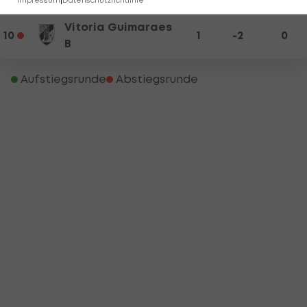
Impressum
|
Datenschutzrichtlinie
Vitoria Guimaraes
10
1
-2
0
B
Aufstiegsrunde
Abstiegsrunde