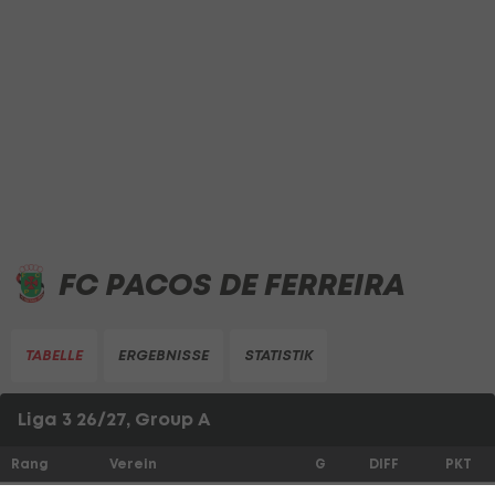
FC PACOS DE FERREIRA
TABELLE
ERGEBNISSE
STATISTIK
Liga 3 26/27, Group A
Rang
Verein
G
DIFF
PKT