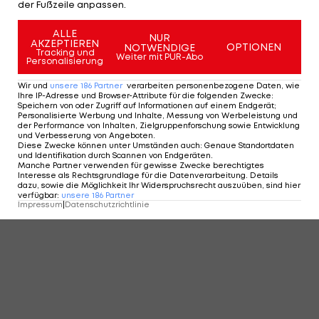
der Fußzeile anpassen.
ALLE
NUR
AKZEPTIEREN
OPTIONEN
NOTWENDIGE
Tracking und
Weiter mit PUR-Abo
Personalisierung
Wir und
unsere
186
Partner
verarbeiten personenbezogene Daten, wie
Ihre IP-Adresse und Browser-Attribute für die folgenden Zwecke
:
Speichern von oder Zugriff auf Informationen auf einem Endgerät;
Personalisierte Werbung und Inhalte, Messung von Werbeleistung und
der Performance von Inhalten, Zielgruppenforschung sowie Entwicklung
und Verbesserung von Angeboten
.
Diese Zwecke können unter Umständen auch
:
Genaue Standortdaten
und Identifikation durch Scannen von Endgeräten
.
Manche Partner verwenden für gewisse Zwecke berechtigtes
Interesse als Rechtsgrundlage für die Datenverarbeitung. Details
dazu, sowie die Möglichkeit Ihr Widerspruchsrecht auszuüben, sind hier
verfügbar
:
unsere
186
Partner
Impressum
|
Datenschutzrichtlinie