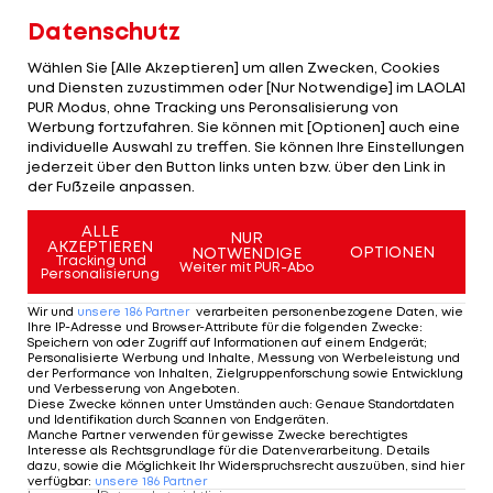
Datenschutz
Wählen Sie [Alle Akzeptieren] um allen Zwecken, Cookies
und Diensten zuzustimmen oder [Nur Notwendige] im LAOLA1
PUR Modus, ohne Tracking uns Peronsalisierung von
Werbung fortzufahren. Sie können mit [Optionen] auch eine
individuelle Auswahl zu treffen. Sie können Ihre Einstellungen
jederzeit über den Button links unten bzw. über den Link in
der Fußzeile anpassen.
ALLE
NUR
AKZEPTIEREN
OPTIONEN
NOTWENDIGE
Tracking und
Weiter mit PUR-Abo
Personalisierung
Wir und
unsere
186
Partner
verarbeiten personenbezogene Daten, wie
Ihre IP-Adresse und Browser-Attribute für die folgenden Zwecke
:
Speichern von oder Zugriff auf Informationen auf einem Endgerät;
Personalisierte Werbung und Inhalte, Messung von Werbeleistung und
der Performance von Inhalten, Zielgruppenforschung sowie Entwicklung
und Verbesserung von Angeboten
.
Diese Zwecke können unter Umständen auch
:
Genaue Standortdaten
und Identifikation durch Scannen von Endgeräten
.
Manche Partner verwenden für gewisse Zwecke berechtigtes
Interesse als Rechtsgrundlage für die Datenverarbeitung. Details
dazu, sowie die Möglichkeit Ihr Widerspruchsrecht auszuüben, sind hier
verfügbar
:
unsere
186
Partner