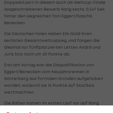
Doppelsitzern in diesem auch als Weltcup-Finale
ausgeschriebenen Bewerb Rang sechs, 0,347 Sek.
hinter den siegreichen Toni Eggert/Sascha
Benecken.
Die Deutschen holen neben EM-Gold ihren
sechsten Gesamtweltcupsieg, und fangen die
diesmal nur fünftplatzierten Letten Andris und
Juris Sics noch um 20 Punkte ab.
Erst am Vortag war die Disqualifikation von
Eggert/Benecken vom Neujahrsrennen in
Winterberg aus formalen Gründen aufgehoben
worden, wodurch sie 16 Punkte auf Sics/Sics
wettmachten.
Die Balten kamen im ersten Lauf nur auf Rang
acht. Eine Verbesserung im finalen Heat um drei