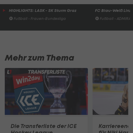
HIGHLIGHTS: LASK - SK Sturm Graz
FC Blau-Weiß Linz 
Fußball - Frauen-Bundesliga
Fußball - ADMIRAL 
Mehr zum Thema
Die Transferliste der ICE
Karriereend
Hockey League
für Niki Hart