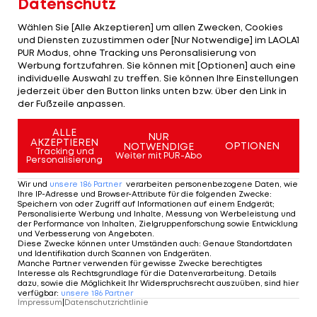
Datenschutz
Plätze war zu wenig, da Eggert/Benecken ihre
Wählen Sie [Alle Akzeptieren] um allen Zwecken, Cookies
Halbzeitführung hielten. Sie siegten 0,113 vor ihren
und Diensten zuzustimmen oder [Nur Notwendige] im LAOLA1
Landsleuten Tobias Wendl/Tobias Arlt und mit
PUR Modus, ohne Tracking uns Peronsalisierung von
Werbung fortzufahren. Sie können mit [Optionen] auch eine
Martins Bots/Roberts Plume dem anderen Letten-
individuelle Auswahl zu treffen. Sie können Ihre Einstellungen
Duo (+0,249).
jederzeit über den Button links unten bzw. über den Link in
der Fußzeile anpassen.
Eggert/Benecken schlossen den Weltcup mit 24
ALLE
Zählern vor Sics/Sics sowie 111 Punkte vor
NUR
AKZEPTIEREN
OPTIONEN
NOTWENDIGE
Tracking und
Wendl/Arlt ab. Steu/Koller wurden als bestes
Weiter mit PUR-Abo
Personalisierung
österreichisches Gespann Sechste, haben
Wir und
unsere
186
Partner
verarbeiten personenbezogene Daten, wie
allerdings einige Rennen ausgelassen.
Ihre IP-Adresse und Browser-Attribute für die folgenden Zwecke
:
Speichern von oder Zugriff auf Informationen auf einem Endgerät;
Personalisierte Werbung und Inhalte, Messung von Werbeleistung und
Yannick Müller/
Armin Frauscher
und Juri
der Performance von Inhalten, Zielgruppenforschung sowie Entwicklung
und Verbesserung von Angeboten
.
Gatt/Riccardo Schöpf wurden in der
Diese Zwecke können unter Umständen auch
:
Genaue Standortdaten
und Identifikation durch Scannen von Endgeräten
.
Tageswertung Zwölfer und 13. Für Gatt/Schöpf
Manche Partner verwenden für gewisse Zwecke berechtigtes
Interesse als Rechtsgrundlage für die Datenverarbeitung. Details
reichte es in der U23-EM-Wertung hinter
dazu, sowie die Möglichkeit Ihr Widerspruchsrecht auszuüben, sind hier
verfügbar
:
unsere
186
Partner
Bots/Plume zu Silber.
Impressum
|
Datenschutzrichtlinie