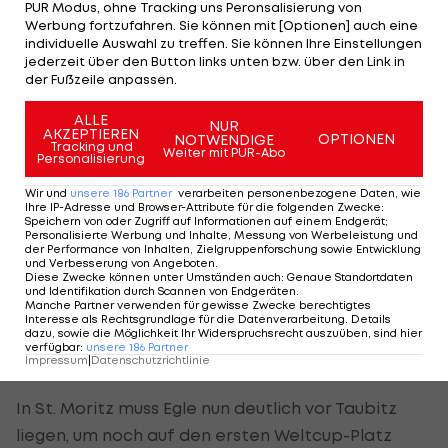
PUR Modus, ohne Tracking uns Peronsalisierung von
gegeben. Ich bin froh, dass es sich noch
Werbung fortzufahren. Sie können mit [Optionen] auch eine
individuelle Auswahl zu treffen. Sie können Ihre Einstellungen
ausgegangen ist", sagte die Tirolerin. Taubitz
jederzeit über den Button links unten bzw. über den Link in
meinte im ORF: "Madeleine ist saustark gefahren.
der Fußzeile anpassen.
Sie ist in Top-Form. Es bleibt spannend zwischen
ALLE
NUR
uns."
AKZEPTIEREN
OPTIONEN
NOTWENDIGE
Tracking und
Weiter mit PUR-Abo
Personalisierung
Egle hatte bereits die Olympia-Generalprobe in
Wir und
unsere
186
Partner
verarbeiten personenbezogene Daten, wie
Yanqing sowie in Altenberg, Innsbruck (Sprint) und
Ihre IP-Adresse und Browser-Attribute für die folgenden Zwecke
:
Speichern von oder Zugriff auf Informationen auf einem Endgerät;
zuletzt in Sigulda gewonnen. Die 23-Jährige
Personalisierte Werbung und Inhalte, Messung von Werbeleistung und
der Performance von Inhalten, Zielgruppenforschung sowie Entwicklung
übertraf in Oberhof die österreichische
und Verbesserung von Angeboten
.
Diese Zwecke können unter Umständen auch
:
Genaue Standortdaten
Rekordmarke von Angelika Schafferer. Egles
und Identifikation durch Scannen von Endgeräten
.
Manche Partner verwenden für gewisse Zwecke berechtigtes
Großtante hatte Anfang der 1980er-Jahre viermal
Interesse als Rechtsgrundlage für die Datenverarbeitung. Details
dazu, sowie die Möglichkeit Ihr Widerspruchsrecht auszuüben, sind hier
in einer Saison im Weltcup gewonnen. Dreimal
verfügbar
:
unsere
186
Partner
Impressum
|
Datenschutzrichtlinie
holte Schafferer den Gesamtweltcup.
In St. Moritz muss Egle nun deutlich vor Taubitz
liegen, um noch auf den ersten Weltcup-Platz