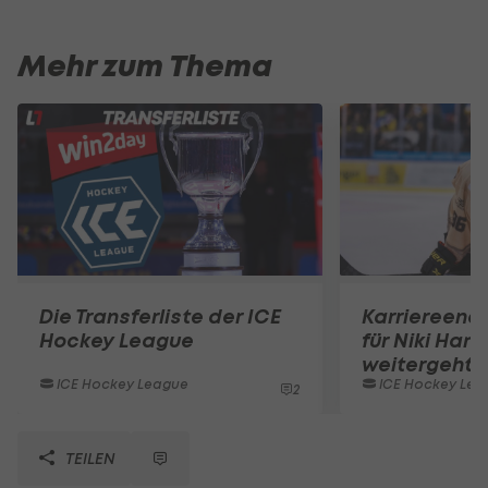
Mehr zum Thema
Die Transferliste der ICE
Karriereend
Hockey League
für Niki Hart
weitergeht
ICE Hockey League
ICE Hockey Lea
2
TEILEN