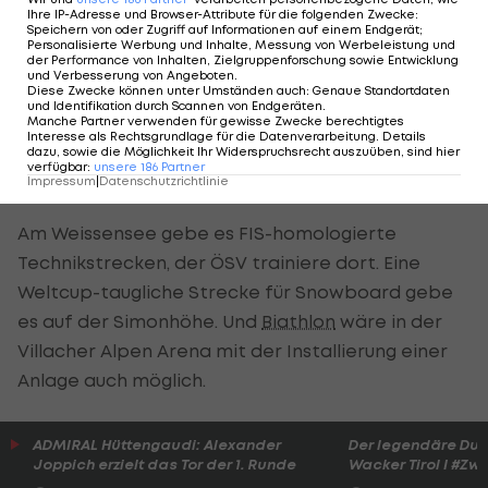
Als mögliche Spielstätten nannte Kaiser die
Ihre IP-Adresse und Browser-Attribute für die folgenden Zwecke
:
Speichern von oder Zugriff auf Informationen auf einem Endgerät;
Alpenarena Villach, die sich gemeinsam mit
Personalisierte Werbung und Inhalte, Messung von Werbeleistung und
der Performance von Inhalten, Zielgruppenforschung sowie Entwicklung
Planica in Slowenien für die nordischen Bewerbe
und Verbesserung von Angeboten
.
Diese Zwecke können unter Umständen auch
:
Genaue Standortdaten
anbietet, oder etwa Bad Kleinkirchheim und
und Identifikation durch Scannen von Endgeräten
.
Manche Partner verwenden für gewisse Zwecke berechtigtes
Tarvis, wo die alpinen Bewerbe stattfinden
Interesse als Rechtsgrundlage für die Datenverarbeitung. Details
dazu, sowie die Möglichkeit Ihr Widerspruchsrecht auszuüben, sind hier
könnten. Weiters die Eisportzentren in Klagenfurt
verfügbar
:
unsere
186
Partner
Impressum
|
Datenschutzrichtlinie
und Villach, die gerade ausgebaut würden.
Am Weissensee gebe es FIS-homologierte
Technikstrecken, der ÖSV trainiere dort. Eine
Weltcup-taugliche Strecke für Snowboard gebe
es auf der Simonhöhe. Und
Biathlon
wäre in der
Villacher Alpen Arena mit der Installierung einer
Anlage auch möglich.
ADMIRAL Hüttengaudi: Alexander
Der legendäre Du
Joppich erzielt das Tor der 1. Runde
Wacker Tirol I #Zw