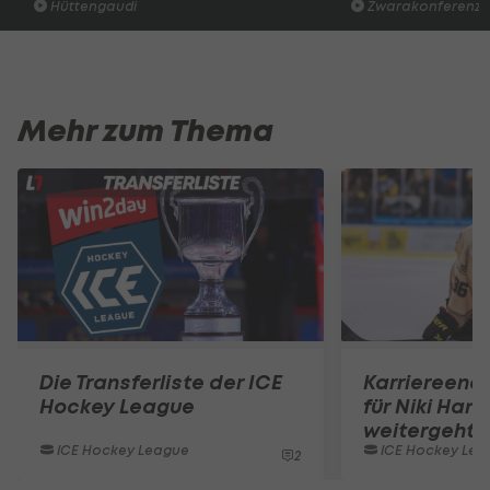
Hüttengaudi
Zwarakonferenz
Mehr zum Thema
Die Transferliste der ICE
Karriereend
Hockey League
für Niki Hart
weitergeht
ICE Hockey League
ICE Hockey Lea
2