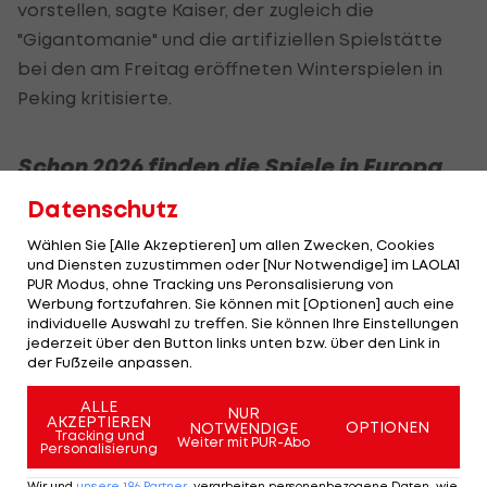
vorstellen, sagte Kaiser, der zugleich die
"Gigantomanie" und die artifiziellen Spielstätte
bei den am Freitag eröffneten Winterspielen in
Peking kritisierte.
Schon 2026 finden die Spiele in Europa
statt
Datenschutz
Da die nächsten Winterspiele in Europa
Wählen Sie [Alle Akzeptieren] um allen Zwecken, Cookies
und Diensten zuzustimmen oder [Nur Notwendige] im LAOLA1
(Mailand/Cortina d'Ampezzo) stattfinden und
PUR Modus, ohne Tracking uns Peronsalisierung von
turnusmäßig danach wieder nicht-europäische
Werbung fortzufahren. Sie können mit [Optionen] auch eine
individuelle Auswahl zu treffen. Sie können Ihre Einstellungen
Länder ausgewählt werden, wäre 2034 der
jederzeit über den Button links unten bzw. über den Link in
frühestmögliche Bewerbungstermin. Daher
der Fußzeile anpassen.
müssten dies andere entscheiden, so Kaiser. Wenn
ALLE
NUR
es um nachhaltige Spiele ginge, seien die Weichen
AKZEPTIEREN
OPTIONEN
NOTWENDIGE
Tracking und
Weiter mit PUR-Abo
jedoch bereits gestellt.
Personalisierung
Wir und
unsere
186
Partner
verarbeiten personenbezogene Daten, wie