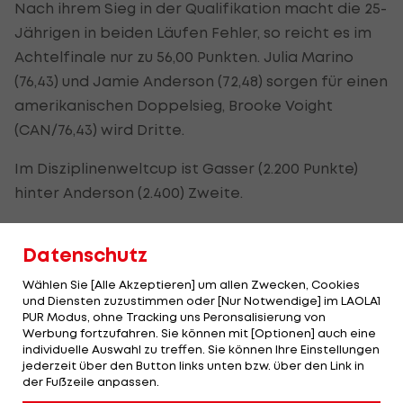
Nach ihrem Sieg in der Qualifikation macht die 25-
Jährigen in beiden Läufen Fehler, so reicht es im
Achtelfinale nur zu 56,00 Punkten. Julia Marino
(76,43) und Jamie Anderson (72,48) sorgen für einen
amerikanischen Doppelsieg, Brooke Voight
(CAN/76,43) wird Dritte.
Im Disziplinenweltcup ist Gasser (2.200 Punkte)
hinter Anderson (2.400) Zweite.
Am 25. März folgt in Spindleruv Mlyn (CZE) der
Datenschutz
letzte Saisonbewerb, ein Sieg bringt tausend
Punkte.
Wählen Sie [Alle Akzeptieren] um allen Zwecken, Cookies
und Diensten zuzustimmen oder [Nur Notwendige] im LAOLA1
Bei den Herren lachte Kanada vom Podest:
PUR Modus, ohne Tracking uns Peronsalisierung von
Werbung fortzufahren. Sie können mit [Optionen] auch eine
Sebastien Toutant und Mark McMorris verweisen
individuelle Auswahl zu treffen. Sie können Ihre Einstellungen
den Norweger Marcus Kleveland auf Rang drei.
jederzeit über den Button links unten bzw. über den Link in
der Fußzeile anpassen.