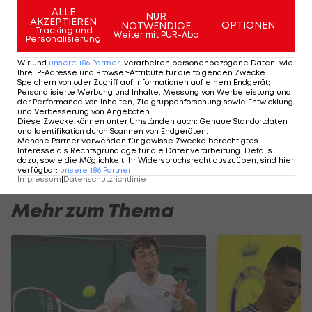
Die ÖSV-Herren Philipp Kundratitz (30.), Clemens
ALLE
NUR
Schattschneider (38.) und Alois Lindmoser (56.)
AKZEPTIEREN
OPTIONEN
NOTWENDIGE
Tracking und
Weiter mit PUR-Abo
schafften es nicht über die Qualifikation hinaus.
Personalisierung
Wir und
unsere
186
Partner
verarbeiten personenbezogene Daten, wie
Ihre IP-Adresse und Browser-Attribute für die folgenden Zwecke
:
Gasser
Speichern von oder Zugriff auf Informationen auf einem Endgerät;
gewinnt
Personalisierte Werbung und Inhalte, Messung von Werbeleistung und
der Performance von Inhalten, Zielgruppenforschung sowie Entwicklung
Finale
und Verbesserung von Angeboten
.
Diese Zwecke können unter Umständen auch
:
Genaue Standortdaten
und
und Identifikation durch Scannen von Endgeräten
.
Kugel
Manche Partner verwenden für gewisse Zwecke berechtigtes
Interesse als Rechtsgrundlage für die Datenverarbeitung. Details
Snowboard
dazu, sowie die Möglichkeit Ihr Widerspruchsrecht auszuüben, sind hier
verfügbar
:
unsere
186
Partner
Impressum
|
Datenschutzrichtlinie
Mehr zum Thema