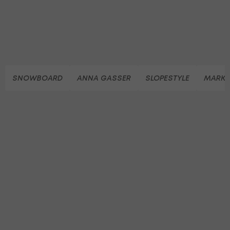
SNOWBOARD
ANNA GASSER
SLOPESTYLE
MARK 