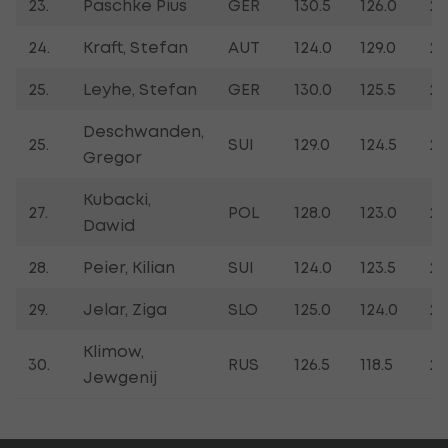
23.
Paschke Pius
GER
130.5
126.0
24
24.
Kraft, Stefan
AUT
124.0
129.0
24
25.
Leyhe, Stefan
GER
130.0
125.5
24
Deschwanden,
25.
SUI
129.0
124.5
24
Gregor
Kubacki,
27.
POL
128.0
123.0
23
Dawid
28.
Peier, Kilian
SUI
124.0
123.5
23
29.
Jelar, Ziga
SLO
125.0
124.0
23
Klimow,
30.
RUS
126.5
118.5
22
Jewgenij