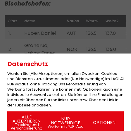
Bischofshofen:
Platz
Name
Nation
Weite1
Weite2
Ge
1.
Huber, Daniel
AUT
136.5
137.0
28
Granerud,
2.
NOR
136.5
136.0
28
Halvor Egner
Datenschutz
3.
Geiger, Karl
GER
140.5
132.0
28
Wählen Sie [Alle Akzeptieren] um allen Zwecken, Cookies
4.
Sato, Yukiya
JPN
139.0
134.5
28
und Diensten zuzustimmen oder [Nur Notwendige] im LAOLA1
PUR Modus, ohne Tracking uns Peronsalisierung von
Werbung fortzufahren. Sie können mit [Optionen] auch eine
Kobayashi,
5.
JPN
133.5
133.5
27
individuelle Auswahl zu treffen. Sie können Ihre Einstellungen
Ryoyu
jederzeit über den Button links unten bzw. über den Link in
der Fußzeile anpassen.
Johansson,
6.
NOR
133.0
135.0
27
ALLE
Robert
NUR
AKZEPTIEREN
OPTIONEN
NOTWENDIGE
Tracking und
Weiter mit PUR-Abo
Personalisierung
7.
Hörl, Jan
AUT
130.0
136.0
27