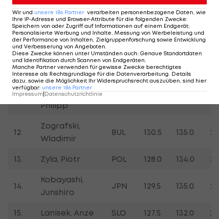
Wir und
unsere
186
Partner
verarbeiten personenbezogene Daten, wie
Eisenbichler,
Ihre IP-Adresse und Browser-Attribute für die folgenden Zwecke
:
8.
GER
133.0
134.0
27
Speichern von oder Zugriff auf Informationen auf einem Endgerät;
Markus
Personalisierte Werbung und Inhalte, Messung von Werbeleistung und
der Performance von Inhalten, Zielgruppenforschung sowie Entwicklung
und Verbesserung von Angeboten
.
9.
Kos, Lovro
SLO
132.0
144.0
27
Diese Zwecke können unter Umständen auch
:
Genaue Standortdaten
und Identifikation durch Scannen von Endgeräten
.
Manche Partner verwenden für gewisse Zwecke berechtigtes
10.
Lindvik, Marius
NOR
126.0
139.0
27
Interesse als Rechtsgrundlage für die Datenverarbeitung. Details
dazu, sowie die Möglichkeit Ihr Widerspruchsrecht auszuüben, sind hier
verfügbar
:
unsere
186
Partner
Aschenwald,
Impressum
|
Datenschutzrichtlinie
11.
AUT
136.0
132.5
26
Philipp
Zografski,
12.
BUL
130.5
135.0
26
Wladimir
13.
Zyla, Piotr
POL
128.0
134.0
26
Kobayashi,
14.
JPN
129.5
135.0
26
Junshiro
15.
Lanisek, Anze
SLO
127.5
132.0
25