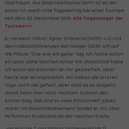
überhaupt. Aus österreichischer Sicht ist es der
erste rot-weiß-rote Tageserfolg bei einer Tournee
seit dem 30. Dezember 2016.
Alle Tagessieger der
Tournee>>>
Er verweist Halvor Egner Granerud (NOR/-4,4) und
den Halbzeitführenden Karl Geiger (GER/-4,9) auf
die Plätze. "Das war ein geiler Tag. Ich hatte schon
ein paar zähe Wochen hinter mir. Manchmal habe
ich schon ein bisschen an mir gezweifelt, aber
heute war es unglaublich. Wir haben die letzten
Tage noch viel gefeilt, aber dass es so ausgeht,
damit kann man nicht rechnen. Daheim den
ersten Sieg, das sind so viele Emotionen", jubelt
Huber. Im Gesamtklassement landet er mit über
90 Punkten Rückstand an der neunten Stelle.
Jan Hörl als 7. und Philipp Aschenwald als 11.