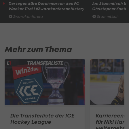
Der legendäre Durchmarsch des FC
Am Stammtisch bei
Wacker Tirol I #Zwarakonferenz History
Christopher Knett
Zwarakonferenz
Stammtisch
Mehr zum Thema
Die Transferliste der ICE
Karriereend
Hockey League
für Niki Hart
weitergeht