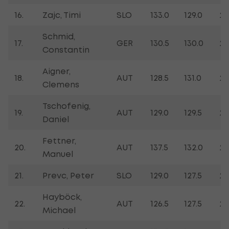
16.
Zajc, Timi
SLO
133.0
129.0
25
Schmid,
17.
GER
130.5
130.0
25
Constantin
Aigner,
18.
AUT
128.5
131.0
25
Clemens
Tschofenig,
19.
AUT
129.0
129.5
25
Daniel
Fettner,
20.
AUT
137.5
132.0
25
Manuel
21.
Prevc, Peter
SLO
129.0
127.5
24
Hayböck,
22.
AUT
126.5
127.5
24
Michael