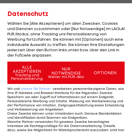
worden. "Dann muss man sich noch das Material
Datenschutz
anschauen und alles zusammen auf einen grünen
Nenner bringen."
Wählen Sie [Alle Akzeptieren] um allen Zwecken, Cookies
und Diensten zuzustimmen oder [Nur Notwendige] im LAOLA1
PUR Modus, ohne Tracking uns Peronsalisierung von
"Durchputzen" für einen freien Kopf
Werbung fortzufahren. Sie können mit [Optionen] auch eine
individuelle Auswahl zu treffen. Sie können Ihre Einstellungen
jederzeit über den Button links unten bzw. über den Link in
Freilich gebe es in der komplexen Sportart
der Fußzeile anpassen.
Skispringen
kein Allheilmittel: "Es ist leider nicht so,
ALLE
dass immer das Gleiche hilft. Das ändert sich oft
NUR
AKZEPTIEREN
OPTIONEN
NOTWENDIGE
Tracking und
von Station zu Station, von Monat zu Monat - da
Weiter mit PUR-Abo
Personalisierung
muss man immer wieder auf der Hut sein, dass
Wir und
unsere
186
Partner
verarbeiten personenbezogene Daten, wie
man die richtige Hocke findet. Das ist nicht so
Ihre IP-Adresse und Browser-Attribute für die folgenden Zwecke
:
Speichern von oder Zugriff auf Informationen auf einem Endgerät;
einfach." Das gehe auch nur mit einem freien Kopf,
Personalisierte Werbung und Inhalte, Messung von Werbeleistung und
der Performance von Inhalten, Zielgruppenforschung sowie Entwicklung
den hat sich der Weltmeister zu Neujahr beim
und Verbesserung von Angeboten
.
Diese Zwecke können unter Umständen auch
:
Genaue Standortdaten
Langlaufen geholt. "Ich bin ein bisschen schneller
und Identifikation durch Scannen von Endgeräten
.
Manche Partner verwenden für gewisse Zwecke berechtigtes
gelaufen als sonst, ein bisschen zum Durchputzen."
Interesse als Rechtsgrundlage für die Datenverarbeitung. Details
dazu, sowie die Möglichkeit Ihr Widerspruchsrecht auszuüben, sind hier