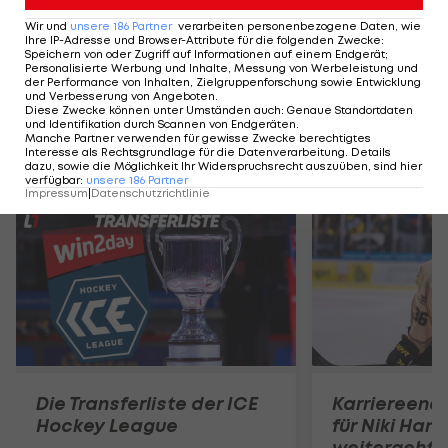
HIGHLIGHTS: LASK - SK Sturm Graz
FC Blau-Weiß Linz 
Wir und
unsere
186
Partner
verarbeiten personenbezogene Daten, wie
Ihre IP-Adresse und Browser-Attribute für die folgenden Zwecke
:
Fußball - Frauen-Bundesliga
Fußball - ADMIRAL 
Speichern von oder Zugriff auf Informationen auf einem Endgerät;
Personalisierte Werbung und Inhalte, Messung von Werbeleistung und
der Performance von Inhalten, Zielgruppenforschung sowie Entwicklung
und Verbesserung von Angeboten
.
Diese Zwecke können unter Umständen auch
:
Genaue Standortdaten
und Identifikation durch Scannen von Endgeräten
.
Manche Partner verwenden für gewisse Zwecke berechtigtes
Interesse als Rechtsgrundlage für die Datenverarbeitung. Details
Mehr zum Thema
dazu, sowie die Möglichkeit Ihr Widerspruchsrecht auszuüben, sind hier
verfügbar
:
unsere
186
Partner
Impressum
|
Datenschutzrichtlinie
Die Transferliste der ICE
Karriereend
Hockey League
für Niki Hart
weitergeht