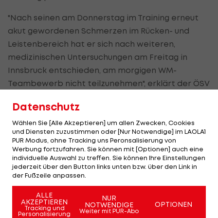
"Nach seinen am Donnerstag im Training erneut
akut gewordenen Schmerzen im Rücken- und
Leistenbereich hat er sich nach weiteren,
medizinischen Untersuchungen am Freitag in
Innsbruck entschieden, am morgigen WM-
Teambewerb nicht teilzunehmen", erklärt der ÖSV
am Samstag in einer Aussendung.
Datenschutz
Am Donnerstag hatte Kraft, der eben erst von
Wählen Sie [Alle Akzeptieren] um allen Zwecken, Cookies
einer Corona-Erkrankung genesen war, sein
und Diensten zuzustimmen oder [Nur Notwendige] im LAOLA1
PUR Modus, ohne Tracking uns Peronsalisierung von
Antreten im Einzelbewerb am Freitag und
Werbung fortzufahren. Sie können mit [Optionen] auch eine
Samstag absagen müssen. Der 27-jährige
individuelle Auswahl zu treffen. Sie können Ihre Einstellungen
jederzeit über den Button links unten bzw. über den Link in
Weltcup-Titelverteidiger hatte auch schon in der
der Fußzeile anpassen.
Saisonvorbereitung mit Rückenproblemen zu
ALLE
kämpfen gehabt.
NUR
AKZEPTIEREN
OPTIONEN
NOTWENDIGE
Tracking und
Weiter mit PUR-Abo
Personalisierung