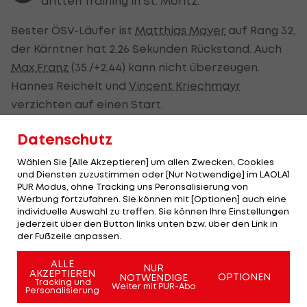
dritten Training in St. Moritz.
Bester ÖSV-Läufer ist
Matthias Mayer
auf Rang 32,
der Kärntner hat 2,26 Sekunden Rückstand. Auch
Max Franz
(35./+2,44) kann nicht überzeugen.
Hannes Reichelt und
Vincent Kriechmayr
verzichten auf einen Start.
Die Bestzeit gelingt Alexis Pinturault, der sich 9
Datenschutz
Hundertstel vor Peter Fill und
Niels Hintermann
Wählen Sie [Alle Akzeptieren] um allen Zwecken, Cookies
(SUI/+0,13) durchsetzt.
und Diensten zuzustimmen oder [Nur Notwendige] im LAOLA1
PUR Modus, ohne Tracking uns Peronsalisierung von
Die Norweger
Aleksander Aamodt Kilde
(+1,08) und
Werbung fortzufahren. Sie können mit [Optionen] auch eine
individuelle Auswahl zu treffen. Sie können Ihre Einstellungen
Kjetil Jansrud
(+1,75) verlieren über eine Sekunde.
jederzeit über den Button links unten bzw. über den Link in
Super-G-Weltmeister Erik Guay ist nicht am Start.
der Fußzeile anpassen.
ALLE
NUR
AKZEPTIEREN
Krank!
OPTIONEN
NOTWENDIGE
Tracking und
Weiter mit PUR-Abo
Hirscher
Personalisierung
muss