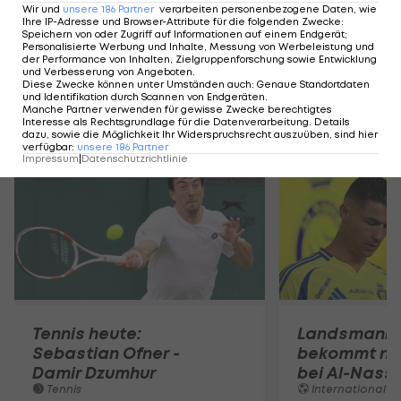
Wir und
unsere
186
Partner
verarbeiten personenbezogene Daten, wie
Bett
Ihre IP-Adresse und Browser-Attribute für die folgenden Zwecke
:
hüten
Speichern von oder Zugriff auf Informationen auf einem Endgerät;
Personalisierte Werbung und Inhalte, Messung von Werbeleistung und
Ski Alpin
der Performance von Inhalten, Zielgruppenforschung sowie Entwicklung
und Verbesserung von Angeboten
.
Diese Zwecke können unter Umständen auch
:
Genaue Standortdaten
und Identifikation durch Scannen von Endgeräten
.
Manche Partner verwenden für gewisse Zwecke berechtigtes
Mehr zum Thema
Interesse als Rechtsgrundlage für die Datenverarbeitung. Details
dazu, sowie die Möglichkeit Ihr Widerspruchsrecht auszuüben, sind hier
verfügbar
:
unsere
186
Partner
Impressum
|
Datenschutzrichtlinie
Tennis heute:
Landsmann!
Sebastian Ofner -
bekommt ne
Damir Dzumhur
bei Al-Nassr
Tennis
International