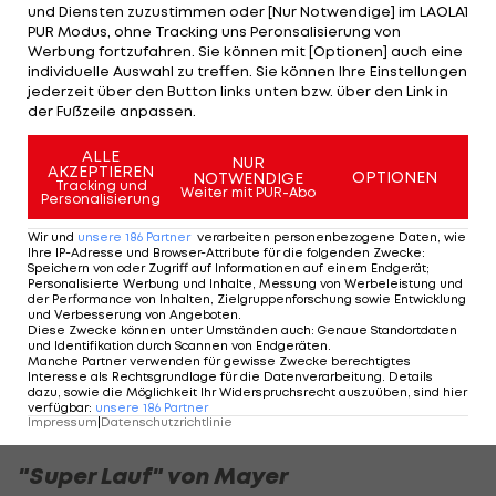
und Diensten zuzustimmen oder [Nur Notwendige] im LAOLA1
Die Österreicher müssen damit weiter auf den
PUR Modus, ohne Tracking uns Peronsalisierung von
Werbung fortzufahren. Sie können mit [Optionen] auch eine
ersten Super-G-Sieg in dieser Saison warten. Den
individuelle Auswahl zu treffen. Sie können Ihre Einstellungen
letzten ÖSV-Sieg in dieser Disziplin landete
jederzeit über den Button links unten bzw. über den Link in
der Fußzeile anpassen.
Kriechmayr im Februar 2021 in Garmisch-
Partenkirchen.
ALLE
NUR
AKZEPTIEREN
OPTIONEN
NOTWENDIGE
Tracking und
Der Oberösterreicher belegt in Kvitfjell als
Weiter mit PUR-Abo
Personalisierung
zweitbester Österreicher Rang sieben mit einem
Wir und
unsere
186
Partner
verarbeiten personenbezogene Daten, wie
Rückstand von 0,73 Sekunden.
Ihre IP-Adresse und Browser-Attribute für die folgenden Zwecke
:
Speichern von oder Zugriff auf Informationen auf einem Endgerät;
Personalisierte Werbung und Inhalte, Messung von Werbeleistung und
Stefan Babinsky fährt mit Startnummer 30 auf
der Performance von Inhalten, Zielgruppenforschung sowie Entwicklung
und Verbesserung von Angeboten
.
Platz elf (+1,00), Daniel Danklmaier wird 16. (+1,17).
Diese Zwecke können unter Umständen auch
:
Genaue Standortdaten
und Identifikation durch Scannen von Endgeräten
.
Manche Partner verwenden für gewisse Zwecke berechtigtes
Norwegens Dominanz im Super-G - alle
Interesse als Rechtsgrundlage für die Datenverarbeitung. Details
dazu, sowie die Möglichkeit Ihr Widerspruchsrecht auszuüben, sind hier
Kugelgewinner>>>
verfügbar
:
unsere
186
Partner
Impressum
|
Datenschutzrichtlinie
"Super Lauf" von Mayer