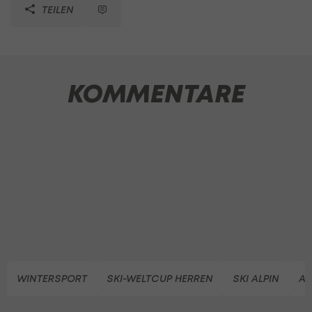
TEILEN
KOMMENTARE
WINTERSPORT
SKI-WELTCUP HERREN
SKI ALPIN
AL