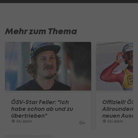
Mehr zum Thema
ÖSV-Star Feller: "Ich
Offiziell! ÖS
habe schon ab und zu
Allrounderin
übertrieben"
neuen Ausrü
Ski Alpin
Ski Alpin
4