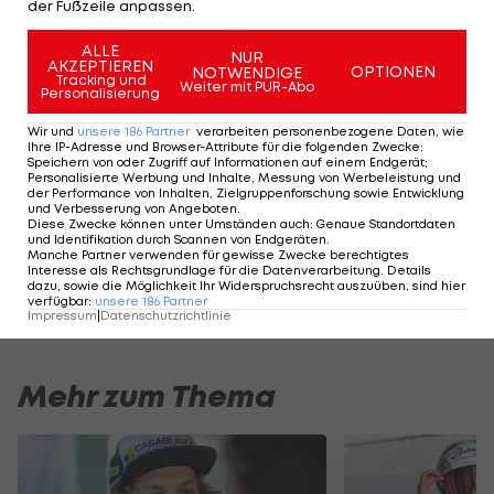
der Fußzeile anpassen.
Braathen feierte beim Auftakt-Riesentorlauf in
ALLE
NUR
Sölden seinen ersten Saisonsieg, das Rennen am
AKZEPTIEREN
OPTIONEN
NOTWENDIGE
Tracking und
Weiter mit PUR-Abo
Chuenisbärgli beendete er trotz Sturz als
Personalisierung
Siebenter. McGrath holte sein Premieren-Podium
Wir und
unsere
186
Partner
verarbeiten personenbezogene Daten, wie
Ihre IP-Adresse und Browser-Attribute für die folgenden Zwecke
:
beim Riesentorlauf von Alta Badia.
Speichern von oder Zugriff auf Informationen auf einem Endgerät;
Personalisierte Werbung und Inhalte, Messung von Werbeleistung und
der Performance von Inhalten, Zielgruppenforschung sowie Entwicklung
und Verbesserung von Angeboten
.
HIGHLIGHTS: LASK - SK Sturm Graz
FC Blau-Weiß Linz 
Diese Zwecke können unter Umständen auch
:
Genaue Standortdaten
und Identifikation durch Scannen von Endgeräten
.
Fußball - Frauen-Bundesliga
Fußball - ADMIRAL 
Manche Partner verwenden für gewisse Zwecke berechtigtes
Interesse als Rechtsgrundlage für die Datenverarbeitung. Details
dazu, sowie die Möglichkeit Ihr Widerspruchsrecht auszuüben, sind hier
verfügbar
:
unsere
186
Partner
Impressum
|
Datenschutzrichtlinie
Mehr zum Thema