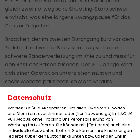
es beim Riesentorlauf von Adelboden
gleich zwei norwegische Shooting-Stars schwer
erwischt, was eine längere Zwangspause für das
Duo zur Folge hat.
Braathen, der im zweiten Durchgang kurz vor dem
Zielstrich schwer zu Sturz kam, zog sich eine
schwere Bänderverletzung im Knie zu und muss für
den Rest der Saison zusehen. Der 20-Jährige wird
sich einer Operation unterziehen müssen und
sechs Monate pausieren, so Marc Strauss,
Mannschaftsarzt der Norweger, gegenüber der
Datenschutz
norwegischen Rundfunkanstalt NRK.
Wählen Sie [Alle Akzeptieren] um allen Zwecken, Cookies
Landsmann McGrath, der bereits im ersten
und Diensten zuzustimmen oder [Nur Notwendige] im LAOLA1
PUR Modus, ohne Tracking uns Peronsalisierung von
Durchgang gestürzt war, erlitt eine Bänderzerrung
Werbung fortzufahren. Sie können mit [Optionen] auch eine
im Knie und muss wochenlang pausieren, wird
individuelle Auswahl zu treffen. Sie können Ihre Einstellungen
jederzeit über den Button links unten bzw. über den Link in
aber wohl keine Operation benötigen.