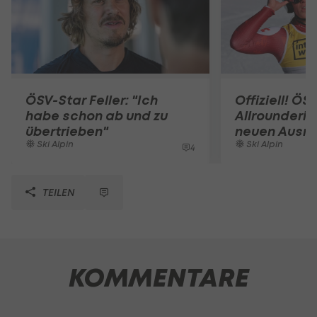
ÖSV-Star Feller: "Ich
Offiziell! ÖS
habe schon ab und zu
Allrounderin
übertrieben"
neuen Ausrü
Ski Alpin
Ski Alpin
4
TEILEN
KOMMENTARE