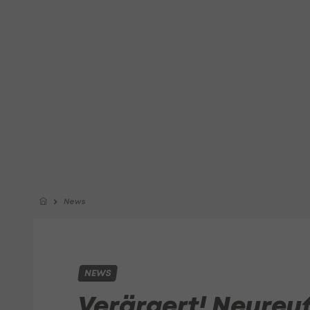
News
NEWS
Verärgert! Neureut