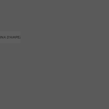
INA D'AMPEZZO
FIS
FELIX NEUREUTHER
PARALLEL-BEW