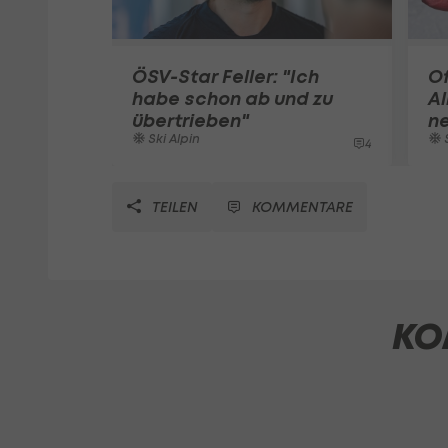
ÖSV-Star Feller: "Ich
Of
habe schon ab und zu
Al
übertrieben"
n
Ski Alpin
S
4
TEILEN
KOMMENTARE
KO