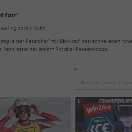
t fair"
eting zerknirscht.
ch", sagte der Rennchef mit Blick auf den schnelleren rot
e. Man lerne mit jedem Parallel-Rennen dazu.
HIGHLIGHTS: LASK - SK St
Graz
Fußball - Frauen-Bundesl
FC Blau-Weiß Linz - FC Wack
Innsbruck
Fußball - ADMIRAL 2. Liga
Highlights: Blau-Weiß schen
Wacker drei Tore ein