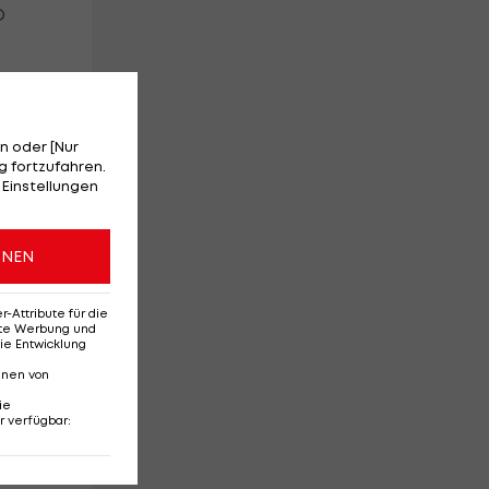
D
n oder [Nur
 fortzufahren.
 Einstellungen
ONEN
Attribute für die
erte Werbung und
ie Entwicklung
nnen von
ie
r verfügbar
:
er