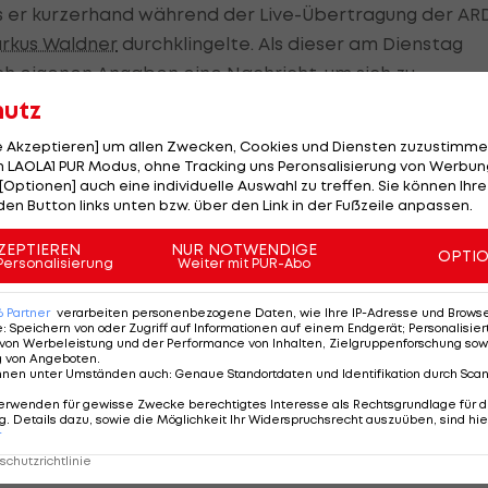
s er kurzerhand während der Live-Übertragung der AR
rkus Waldner
durchklingelte. Als dieser am Dienstag
ch eigenen Angaben eine Nachricht, um sich zu
hutz
le Akzeptieren] um allen Zwecken, Cookies und Diensten zuzustimme
 LAOLA1 PUR Modus, ohne Tracking uns Peronsalisierung von Werbung
[Optionen] auch eine individuelle Auswahl zu treffen. Sie können Ihre
s Kurses
den Button links unten bzw. über den Link in der Fußzeile anpassen.
ngsamen Kurs leicht zu verändern und damit ähnlich
ZEPTIEREN
NUR NOTWENDIGE
OPTI
Personalisierung
Weiter mit PUR-Abo
6
Partner
verarbeiten personenbezogene Daten, wie Ihre IP-Adresse und Browser-
s ist keine Werbung für den Skisport. Eine Katastrophe.
e
:
Speichern von oder Zugriff auf Informationen auf einem Endgerät; Personalisi
von Werbeleistung und der Performance von Inhalten, Zielgruppenforschung sow
sehen."
g von Angeboten
.
nnen unter Umständen auch
:
Genaue Standortdaten und Identifikation durch Sca
 der FIS-Rennchef dann tatsächlich während des
erwenden für gewisse Zwecke berechtigtes Interesse als Rechtsgrundlage für d
. Details dazu, sowie die Möglichkeit Ihr Widerspruchsrecht auszuüben, sind hie
ngab, dass eine Kursveränderung nicht möglich sei und 
r
Überzeugt hatte er Neureuther damit nicht.
chutzrichtlinie