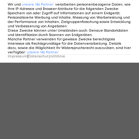
Wird hier schon analysiert?
Wir und
unsere
186
Partner
verarbeiten personenbezogene Daten, wie
Ihre IP-Adresse und Browser-Attribute für die folgenden Zwecke
:
Speichern von oder Zugriff auf Informationen auf einem Endgerät;
Personalisierte Werbung und Inhalte, Messung von Werbeleistung und
der Performance von Inhalten, Zielgruppenforschung sowie Entwicklung
und Verbesserung von Angeboten
.
Diese Zwecke können unter Umständen auch
:
Genaue Standortdaten
und Identifikation durch Scannen von Endgeräten
.
Manche Partner verwenden für gewisse Zwecke berechtigtes
Interesse als Rechtsgrundlage für die Datenverarbeitung. Details
dazu, sowie die Möglichkeit Ihr Widerspruchsrecht auszuüben, sind hier
verfügbar
:
unsere
186
Partner
Impressum
|
Datenschutzrichtlinie