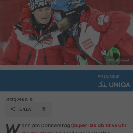
Foto: © GEPA
PRESENTED BY
Textquelle: ©
TEILEN
W
enn am Donnerstag (
Super-Gs ab 10:45 Uhr