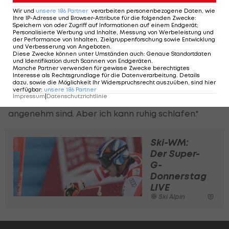
zu viel will. Dieses taktische Verhalten müssen wir
Wir und
unsere
186
Partner
verarbeiten personenbezogene Daten, wie
Ihre IP-Adresse und Browser-Attribute für die folgenden Zwecke
:
noch in den Griff kriegen."
Speichern von oder Zugriff auf Informationen auf einem Endgerät;
Personalisierte Werbung und Inhalte, Messung von Werbeleistung und
der Performance von Inhalten, Zielgruppenforschung sowie Entwicklung
Mit einer erfolgreichen WM würde auch so
und Verbesserung von Angeboten
.
Diese Zwecke können unter Umständen auch
:
Genaue Standortdaten
mancher Kritiker verstummen, denen sich ein
und Identifikation durch Scannen von Endgeräten
.
Manche Partner verwenden für gewisse Zwecke berechtigtes
ÖSV-Trainer immer stellen muss: "Man braucht in
Interesse als Rechtsgrundlage für die Datenverarbeitung. Details
dazu, sowie die Möglichkeit Ihr Widerspruchsrecht auszuüben, sind hier
dieser Position auf jeden Fall ein dickes Fell. Ich
verfügbar
:
unsere
186
Partner
Impressum
|
Datenschutzrichtlinie
bekomme immer wieder Mails, die nicht so
angenehm sind. Aber ich kann ruhig schlafen."
Ski-WM:
Der Super-
G-
Donnerstag
LIVE
Ski Alpin