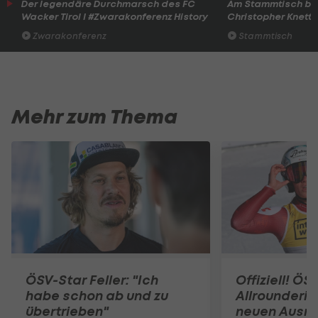
Der legendäre Durchmarsch des FC
Am Stammtisch bei
Wacker Tirol I #Zwarakonferenz History
Christopher Knett
Zwarakonferenz
Stammtisch
Mehr zum Thema
ÖSV-Star Feller: "Ich
Offiziell! ÖS
habe schon ab und zu
Allrounderin
übertrieben"
neuen Ausrü