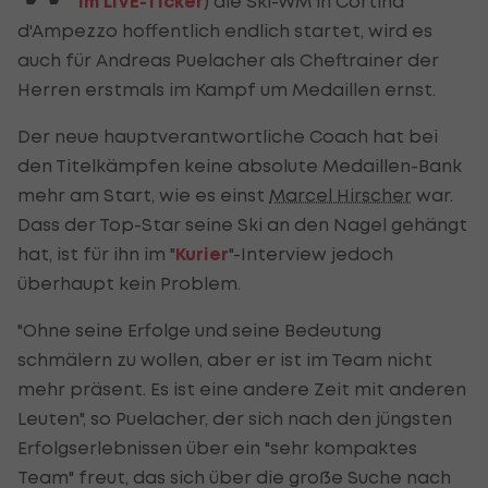
im LIVE-Ticker
) die Ski-WM in Cortina
d'Ampezzo hoffentlich endlich startet, wird es
auch für Andreas Puelacher als Cheftrainer der
Herren erstmals im Kampf um Medaillen ernst.
Der neue hauptverantwortliche Coach hat bei
den Titelkämpfen keine absolute Medaillen-Bank
mehr am Start, wie es einst
Marcel Hirscher
war.
Dass der Top-Star seine Ski an den Nagel gehängt
hat, ist für ihn im "
Kurier
"-Interview jedoch
überhaupt kein Problem.
"Ohne seine Erfolge und seine Bedeutung
schmälern zu wollen, aber er ist im Team nicht
mehr präsent. Es ist eine andere Zeit mit anderen
Leuten", so Puelacher, der sich nach den jüngsten
Erfolgserlebnissen über ein "sehr kompaktes
Team" freut, das sich über die große Suche nach