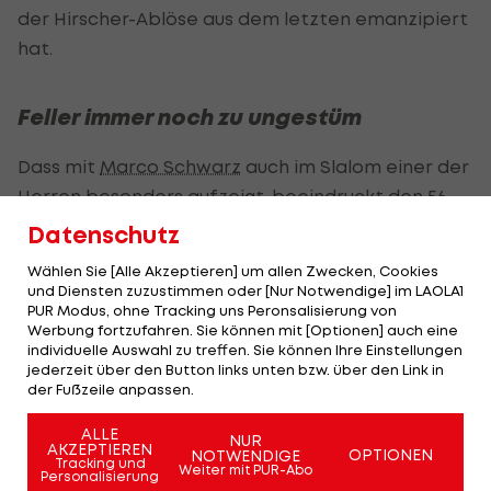
der Hirscher-Ablöse aus dem letzten emanzipiert
hat.
Feller immer noch zu ungestüm
Dass mit
Marco Schwarz
auch im Slalom einer der
Herren besonders aufzeigt, beeindruckt den 56-
Jährigen aufgrund der Dichte des Feldes. "Ich
Datenschutz
habe sogar das Gefühl, dass er im Slalom gar
Wählen Sie [Alle Akzeptieren] um allen Zwecken, Cookies
nicht einmal am Limit ist. Bei ihm hat man immer
und Diensten zuzustimmen oder [Nur Notwendige] im LAOLA1
PUR Modus, ohne Tracking uns Peronsalisierung von
den Eindruck, da ginge noch mehr", meint
Werbung fortzufahren. Sie können mit [Optionen] auch eine
Puelacher.
individuelle Auswahl zu treffen. Sie können Ihre Einstellungen
jederzeit über den Button links unten bzw. über den Link in
Auch die Fortschritte von
Manuel Feller
sind
der Fußzeile anpassen.
offensichtlich: "Er hat eine gewisse Ruhe
ALLE
NUR
bekommen. Es passieren ihm dann immer wieder
AKZEPTIEREN
OPTIONEN
NOTWENDIGE
Tracking und
Weiter mit PUR-Abo
Personalisierung
noch Ausrutscher, wenn er zu ungestüm wird und