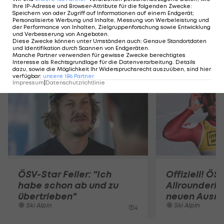
Ihre IP-Adresse und Browser-Attribute für die folgenden Zwecke
:
Speichern von oder Zugriff auf Informationen auf einem Endgerät;
Personalisierte Werbung und Inhalte, Messung von Werbeleistung und
der Performance von Inhalten, Zielgruppenforschung sowie Entwicklung
und Verbesserung von Angeboten
.
Diese Zwecke können unter Umständen auch
:
Genaue Standortdaten
und Identifikation durch Scannen von Endgeräten
.
Mehr zum Thema
Manche Partner verwenden für gewisse Zwecke berechtigtes
Interesse als Rechtsgrundlage für die Datenverarbeitung. Details
dazu, sowie die Möglichkeit Ihr Widerspruchsrecht auszuüben, sind hier
verfügbar
:
unsere
186
Partner
Impressum
|
Datenschutzrichtlinie
ÖSV-Star Feller: "Ich
Offiziell! ÖS
habe schon ab und zu
Allrounderin
übertrieben"
neuen Ausrü
Ski Alpin
Ski Alpin
4