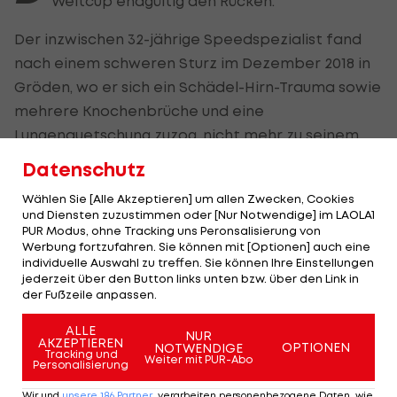
Weltcup endgültig den Rücken.
Der inzwischen 32-jährige Speedspezialist fand
nach einem schweren Sturz im Dezember 2018 in
Gröden, wo er sich ein Schädel-Hirn-Trauma sowie
mehrere Knochenbrüche und eine
Lungenquetschung zuzog, nicht mehr zu seinem
vorherigen Leistungsvermögen zurück. Sein Körper
Datenschutz
erholte sich nicht mehr gänzlich von den
Wählen Sie [Alle Akzeptieren] um allen Zwecken, Cookies
schweren Verletzungen.
und Diensten zuzustimmen oder [Nur Notwendige] im LAOLA1
PUR Modus, ohne Tracking uns Peronsalisierung von
Seine besten Weltcup-Platzierungen sind zwei
Werbung fortzufahren. Sie können mit [Optionen] auch eine
individuelle Auswahl zu treffen. Sie können Ihre Einstellungen
fünfte Plätze (2016 und 2018) in Kitzbühel auf der
jederzeit über den Button links unten bzw. über den Link in
Streif.
der Fußzeile anpassen.
ALLE
NUR
AKZEPTIEREN
Highlights: Nach frühem Rückstand:
Highlights: Torfesti
OPTIONEN
NOTWENDIGE
Tracking und
Weiter mit PUR-Abo
Austria Salzburg schießt die Vienna ab
den FAC überrasc
Personalisierung
Fußball - ADMIRAL 2. Liga
Fußball - ADMIRAL 
Wir und
unsere
186
Partner
verarbeiten personenbezogene Daten, wie