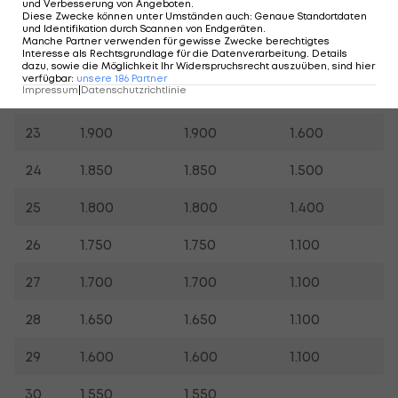
und Verbesserung von Angeboten
.
Diese Zwecke können unter Umständen auch
:
Genaue Standortdaten
20
2.200
2.200
2.200
und Identifikation durch Scannen von Endgeräten
.
Manche Partner verwenden für gewisse Zwecke berechtigtes
Interesse als Rechtsgrundlage für die Datenverarbeitung. Details
21
2.000
2.000
2.000
dazu, sowie die Möglichkeit Ihr Widerspruchsrecht auszuüben, sind hier
verfügbar
:
unsere
186
Partner
Impressum
|
Datenschutzrichtlinie
22
1.950
1.950
1.800
23
1.900
1.900
1.600
24
1.850
1.850
1.500
25
1.800
1.800
1.400
26
1.750
1.750
1.100
27
1.700
1.700
1.100
28
1.650
1.650
1.100
29
1.600
1.600
1.100
30
1.550
1.550