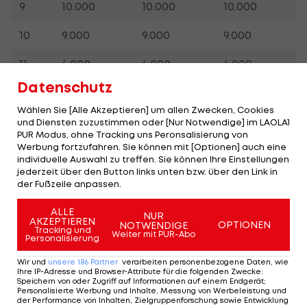
9
10.000
10.000
10.000
10
9.000
9.000
9.000
11
6.000
6.000
6.000
Datenschutz
12
5.000
5.000
5.000
Wählen Sie [Alle Akzeptieren] um allen Zwecken, Cookies
13
4.500
4.500
4.500
und Diensten zuzustimmen oder [Nur Notwendige] im LAOLA1
PUR Modus, ohne Tracking uns Peronsalisierung von
Werbung fortzufahren. Sie können mit [Optionen] auch eine
14
4.000
4.000
4.000
individuelle Auswahl zu treffen. Sie können Ihre Einstellungen
jederzeit über den Button links unten bzw. über den Link in
15
3.700
3.700
3.700
der Fußzeile anpassen.
16
3.400
3.400
3.400
ALLE
NUR
AKZEPTIEREN
OPTIONEN
NOTWENDIGE
Tracking und
Weiter mit PUR-Abo
17
3.100
3.100
3.100
Personalisierung
Wir und
unsere
186
Partner
verarbeiten personenbezogene Daten, wie
18
2.800
2.800
2.800
Ihre IP-Adresse und Browser-Attribute für die folgenden Zwecke
:
Speichern von oder Zugriff auf Informationen auf einem Endgerät;
Personalisierte Werbung und Inhalte, Messung von Werbeleistung und
19
2.500
2.500
2.500
der Performance von Inhalten, Zielgruppenforschung sowie Entwicklung