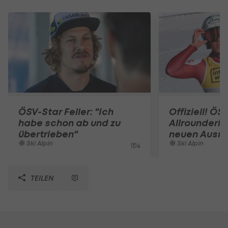
ÖSV-Star Feller: "Ich
Offiziell! ÖS
habe schon ab und zu
Allrounderin
übertrieben"
neuen Ausrü
Ski Alpin
Ski Alpin
4
TEILEN