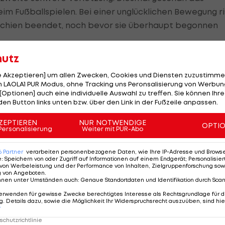
im Fußballspielen. Bei einer unglücklichen Bewegung ri
on schien beendet, noch bevor sie überhaupt begonnen
hutz
ines besseren. Normalerweise dauert es mindestens vie
chillessehnenriss wieder Leistungssport betreiben ka
le Akzeptieren] um allen Zwecken, Cookies und Diensten zuzustimme
 LAOLA1 PUR Modus, ohne Tracking uns Peronsalisierung von Werbung
Svindal, dass er nicht "normal" ist. Er schmiedete Plä
[Optionen] auch eine individuelle Auswahl zu treffen. Sie können Ihre
ek zurückzukehren. Dank eines Spezial-Skischuhs, der
den Button links unten bzw. über den Link in der Fußzeile anpassen.
e er es tatsächlich zur Weltmeisterschaft. Das
ZEPTIEREN
NUR NOTWENDIGE
OPTI
esehen werden. Die absolute Krönung in Form einer
Personalisierung
Weiter mit PUR-Abo
ätze in Abfahrt und Super-G ohne viel Vorbereitung od
6
Partner
verarbeiten personenbezogene Daten, wie Ihre IP-Adresse und Browser-
s Ausnahmetalent der Norweger ist. Ansonsten bestritt
e
:
Speichern von oder Zugriff auf Informationen auf einem Endgerät; Personalisi
von Werbeleistung und der Performance von Inhalten, Zielgruppenforschung sow
n Weltcup-Comeback feierte er 2015/16. Wieder einmal
g von Angeboten
.
nnen unter Umständen auch
:
Genaue Standortdaten und Identifikation durch Sca
m zweiten Start (Abfahrt Lake Louise) feierte er gleich
erwenden für gewisse Zwecke berechtigtes Interesse als Rechtsgrundlage für d
t Siege in elf Speed-Rennen, bis...
. Details dazu, sowie die Möglichkeit Ihr Widerspruchsrecht auszuüben, sind hie
r
ss
chutzrichtlinie