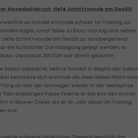
ter Nasenbeinbruch, tiefe Schnittwunde am Gesäß
wischte es Svindal erstmals schwer. Im Training zur
Golden Eagle Jump" böse zu Sturz und zog sich neben
e, tiefe Schnittwunde am Gesäß zu. Vorübergehend
r ein künstlicher Darmausgang gelegt werden, er
aus. Die Saison 2007/08 war damit gelaufen.
 Saison pausierte, kehrte Svindal zu Beginn der Saiso
abei zeichnete sich erstmals ab, dass dieser Mann kei
nfang an war der Norweger wieder in der Weltspitze
 fast einjährigen Pause feierte er bereits den ersten
rt in Beaver Creek, wo er im Jahr davor im Training
en war.
zweite schwere Verletzung. Diesmal geschah das