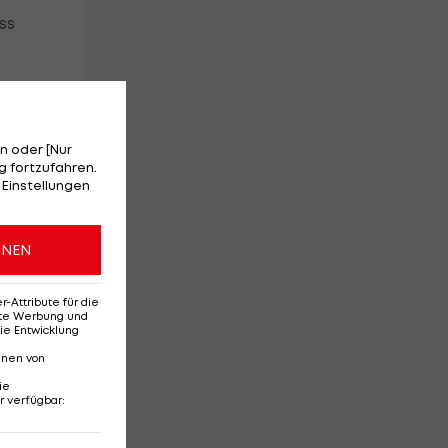
ss
r
nn.
n oder [Nur
 fortzufahren.
ne,
 Einstellungen
ONEN
er
Attribute für die
 er
erte Werbung und
ie Entwicklung
nnen von
ie
r verfügbar
: