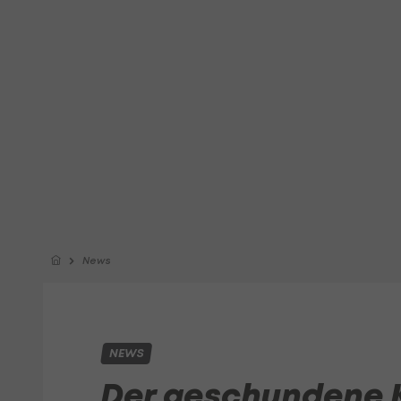
News
NEWS
Der geschundene K