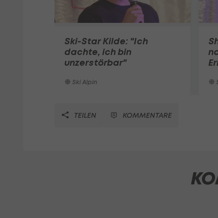
Ski-Star Kilde: "Ich
Sh
dachte, ich bin
n
unzerstörbar"
Er
Ski Alpin
S
TEILEN
KOMMENTARE
KO