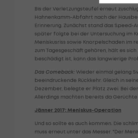
Bis der Verletzungsteufel erneut zuschlu
Hahnenkamm-Abfahrt nach der Hausbergk
Erinnerung. Zunächst stand das Speed-As
später folgte bei der Untersuchung im 
Meniskusriss sowie Knorpelschaden im r
zum Tagesgeschäft gehören, hält es sich
beschädigt ist, kann das langwierige Pr
Das Comeback:
Wieder einmal gelang Sv
beeindruckende Rückkehr. Gleich in sei
Dezember, belegte er Platz zwei. Bei de
Allerdings machten bereits da Gerüchte 
Jänner 2017: Meniskus-Operation
Und so sollte es auch kommen. Die schli
muss erneut unter das Messer. "Der Menis