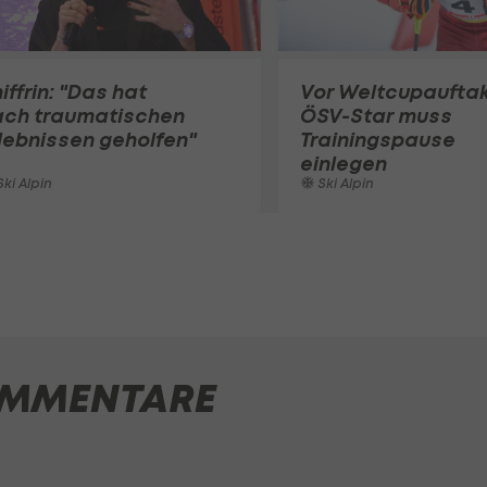
iffrin: "Das hat
Vor Weltcupauftak
ach traumatischen
ÖSV-Star muss
lebnissen geholfen"
Trainingspause
einlegen
ki Alpin
Ski Alpin
MMENTARE