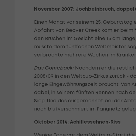
November 2007: Jochbeinbruch, doppel
Einen Monat vor seinem 25. Geburtstag er
Abfahrt von Beaver Creek kam er beim "
den Brüchen im Gesicht eine 15 cm lang
musste dem fünffachen Weltmeister soga
verbrachte mehrere Wochen im Krankenh
Das Comeback:
Nachdem er die restliche
2008/09 in den Weltcup-Zirkus zurück - d
lange Eingewöhnungszeit braucht. Von A
dabei, in seinem fünften Rennen nach der
Sieg. Und das ausgerechnet bei der Abfah
noch blutverschmiert im Fangnetz geleg
Oktober 2014: Achillessehnen-Riss
Wenige Tage vor dem Weltcup-Start die 