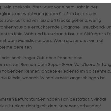
g. Sein spektakulärer Sturz vor einem Jahr in der
ante ist wohl noch jedem Ski-Fan bestens in
s zwar auf und verließ die Strecke gehend, wenig
Krankenhaus die ernüchternde Diagnose: Kreuzband- u
echten Knie. Während Kreuzbandrisse bei Skifahrern f
 mit dem Meniskus anders. Wenn dieser erst einmal
obleme bereiten.
indal nach langer Zeit ohne Rennen eine
nem ersten Rennen, dem Super-G von Val d'Isere Anfan
n folgenden Rennen landete er ebenso im Spitzenfeld.
die Runde, wonach Svindal erneut angeschlagen ist.
mmsten Befürchtungen haben sich bestätigt, Svindal
kus ist nicht richtig mit dem Knochen verbunden",