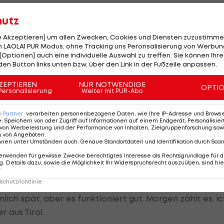
hutz
le Akzeptieren] um allen Zwecken, Cookies und Diensten zuzustimme
 LAOLA1 PUR Modus, ohne Tracking uns Peronsalisierung von Werbung
[Optionen] auch eine individuelle Auswahl zu treffen. Sie können Ihre
er, die mit Marius Lindvik (100,5 m) und Robert
den Button links unten bzw. über den Link in der Fußzeile anpassen.
en.
ZEPTIEREN
NUR NOTWENDIGE
OPTI
Personalisierung
Weiter mit PUR-Abo
enen Piotr Zyla mit 102,5 Metern auf Rang 3 landete.
6
Partner
verarbeiten personenbezogene Daten, wie Ihre IP-Adresse und Browser-
e
:
Speichern von oder Zugriff auf Informationen auf einem Endgerät; Personalisi
von Werbeleistung und der Performance von Inhalten, Zielgruppenforschung sow
g von Angeboten
.
ungen
nnen unter Umständen auch
:
Genaue Standortdaten und Identifikation durch Sca
erwenden für gewisse Zwecke berechtigtes Interesse als Rechtsgrundlage für d
rhältnissen trotz eines nicht optimalen Sprunges auf
. Details dazu, sowie die Möglichkeit Ihr Widerspruchsrecht auszuüben, sind hie
r
i-Sechster.
chutzrichtlinie
lich spät, aber es funktioniert gut. Morgen zählt es, ic
r aus Tirol.