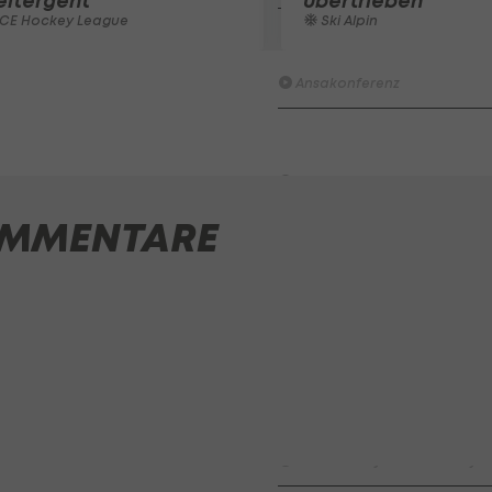
eitergeht
übertrieben"
ICE Hockey League
Ski Alpin
LASK-Traumstart: Sind die Li
Titelfavorit?
Ansakonferenz
Wacker furios: Was ist in di
möglich? I #Zwarakonferenz 
Zwarakonferenz
MMENTARE
HIGHLIGHTS: Rapid-Frauen li
Bundesliga-Premiere ein Tor
Fußball - Frauen-Bundesliga
First Vienna FC 1894 - SK Rap
Fußball - Frauen-Bundesliga
win2day Beach Tour PRO OPE
Entscheidung
Beachvolleyball - win2day B