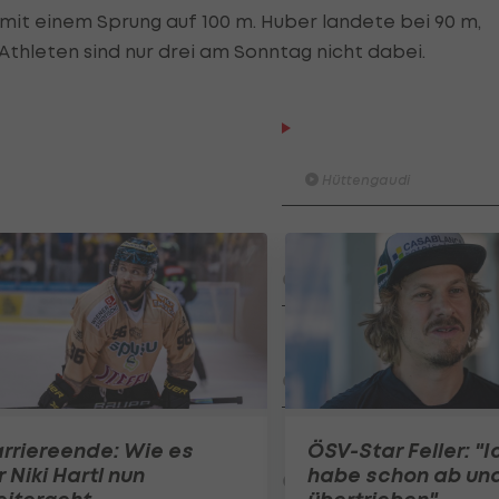
mit einem Sprung auf 100 m. Huber landete bei 90 m,
Athleten sind nur drei am Sonntag nicht dabei.
ADMIRAL Hüttengaudi: Al
erzielt das Tor der 1. Run
Hüttengaudi
Der legendäre Durchmarsch
Tirol I #Zwarakonferenz Histo
Zwarakonferenz
Am Stammtisch bei Andy Ogr
Knett
Stammtisch
I schau a #LigaZWA - Die Hig
rriereende: Wie es
ÖSV-Star Feller: "I
Runde)
r Niki Hartl nun
habe schon ab und
I schau a LigaZWA