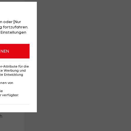
n oder [Nur
 fortzufahren.
 Einstellungen
ONEN
Attribute für die
erte Werbung und
ie Entwicklung
nnen von
ie
r verfügbar
:
h