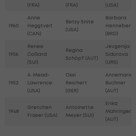
(FRA)
(FRA)
(USA)
Anne
Barbara
Betsy Snite
1960
Heggtveit
Henneberg
(USA)
(CAN)
(BRD)
Renee
Jevgenija
Regina
1956
Colliard
Sidorova
Schöpf (AUT)
(SUI)
(URS)
A. Mead-
Ossi
Annemarie
1952
Lawrence
Reichert
Buchner
(USA)
(GER)
(AUT)
Erika
Gretchen
Antoinette
1948
Mahringer
Fraser (USA)
Meyer (SUI)
(AUT)