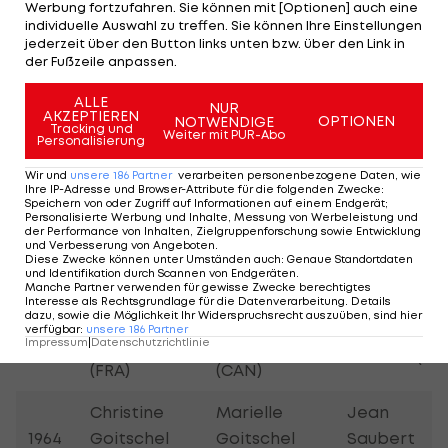
Werbung fortzufahren. Sie können mit [Optionen] auch eine
Christa
Hanni
Erika Hess
individuelle Auswahl zu treffen. Sie können Ihre Einstellungen
1980
Kinshofer
jederzeit über den Button links unten bzw. über den Link in
Wenzel (LIE)
(SUI)
(BRD)
der Fußzeile anpassen.
ALLE
Rosi
Claudia
NUR
Hanni Wenz
AKZEPTIEREN
OPTIONEN
NOTWENDIGE
1976
Mittermeier
Giordani
Tracking und
Weiter mit PUR-Abo
(LIE)
Personalisierung
(BRD)
(ITA)
Wir und
unsere
186
Partner
verarbeiten personenbezogene Daten, wie
Ihre IP-Adresse und Browser-Attribute für die folgenden Zwecke
:
Barbara
Speichern von oder Zugriff auf Informationen auf einem Endgerät;
Daniele
Personalisierte Werbung und Inhalte, Messung von Werbeleistung und
Ann
Florence
der Performance von Inhalten, Zielgruppenforschung sowie Entwicklung
1972
Debernard
und Verbesserung von Angeboten
.
Cochran
Steurer (FRA
Diese Zwecke können unter Umständen auch
:
Genaue Standortdaten
(FRA)
(USA)
und Identifikation durch Scannen von Endgeräten
.
Manche Partner verwenden für gewisse Zwecke berechtigtes
Interesse als Rechtsgrundlage für die Datenverarbeitung. Details
Marielle
Nancy
dazu, sowie die Möglichkeit Ihr Widerspruchsrecht auszuüben, sind hier
Annie
verfügbar
:
unsere
186
Partner
1968
Goitschel
Greene
Impressum
|
Datenschutzrichtlinie
Famose (FRA
(FRA)
(CAN)
Christine
Marielle
Jean
1964
Goitschel
Goitschel
Saubert