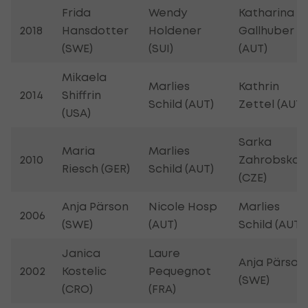
Frida
Wendy
Katharina
2018
Hansdotter
Holdener
Gallhuber
(SWE)
(SUI)
(AUT)
Mikaela
Marlies
Kathrin
2014
Shiffrin
Schild (AUT)
Zettel (AUT)
(USA)
Sarka
Maria
Marlies
2010
Zahrobska
Riesch (GER)
Schild (AUT)
(CZE)
Anja Pärson
Nicole Hosp
Marlies
2006
(SWE)
(AUT)
Schild (AUT
)
Janica
Laure
Anja Pärson
2002
Kostelic
Pequegnot
(SWE)
(CRO)
(FRA)