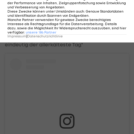
der Performance von Inhalten, Zielgruppenforschung sowie Entwicklung
bitter. Wir sind hier, um Rennen zu fahren. Es ist ein
und Verbesserung von Angeboten
.
Diese Zwecke können unter Umständen auch
:
Genaue Standortdaten
lässiges Event."
und Identifikation durch Scannen von Endgeräten
.
Manche Partner verwenden für gewisse Zwecke berechtigtes
Interesse als Rechtsgrundlage für die Datenverarbeitung. Details
Sie habe sich während der Wartezeit immer
dazu, sowie die Möglichkeit Ihr Widerspruchsrecht auszuüben, sind hier
verfügbar
:
unsere
186
Partner
wieder drinnen aufgewärmt. "Es war unglaublich,
Impressum
|
Datenschutzrichtlinie
eindeutig der allerkälteste Tag."