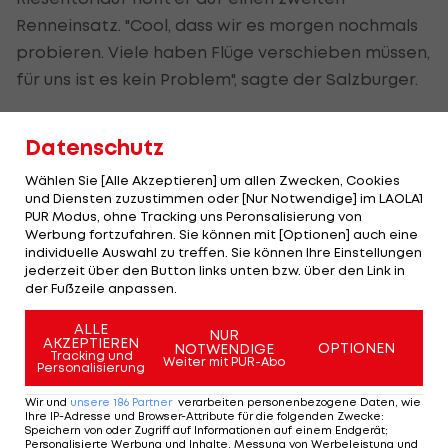
Renneinsatz. "Cool, dass wir es morgen nochmals
probieren. Viele haben Flüge verschieben müssen,
für uns ist es kein Problem", sagte der Salzburger.
Truppe: "Will keinen Stempel als
Datenschutz
Olympiatouristin"
Wählen Sie [Alle Akzeptieren] um allen Zwecken, Cookies
und Diensten zuzustimmen oder [Nur Notwendige] im LAOLA1
Truppe hatte bereits bei der Besichtigung
PUR Modus, ohne Tracking uns Peronsalisierung von
Werbung fortzufahren. Sie können mit [Optionen] auch eine
festgestellt, dass ein Rennen am Samstag
individuelle Auswahl zu treffen. Sie können Ihre Einstellungen
gefährlich werden würde, so hätten sich die Tore
jederzeit über den Button links unten bzw. über den Link in
der Fußzeile anpassen.
gebogen.
ALLE
NUR
Die Riesentorlaufvierte blieb nach ihren
AKZEPTIEREN
OPTIONEN
NOTWENDIGE
Tracking und
Weiter mit PUR-Abo
Technikbewerb extra für den Teambewerb zehn
Personalisierung
weitere Tage in China. "Ich habe schon zu den
Wir und
unsere
186
Partner
verarbeiten personenbezogene Daten, wie
Trainern gesagt, ich will keinen Stempel als
Ihre IP-Adresse und Browser-Attribute für die folgenden Zwecke
:
Speichern von oder Zugriff auf Informationen auf einem Endgerät;
Olympiatourist bekommen, das wäre extrem
Personalisierte Werbung und Inhalte, Messung von Werbeleistung und