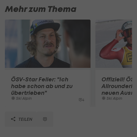
Mehr zum Thema
ÖSV-Star Feller: "Ich
Offiziell! ÖS
habe schon ab und zu
Allrounderin
übertrieben"
neuen Ausrü
Ski Alpin
Ski Alpin
4
TEILEN