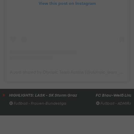
View this post on Instagram
A post shared by Olympic Team Austria (@olympic_team_austria)
HIGHLIGHTS: LASK - SK Sturm Graz
FC Blau-Weiß Linz 
Fußball - Frauen-Bundesliga
Fußball - ADMIRAL 