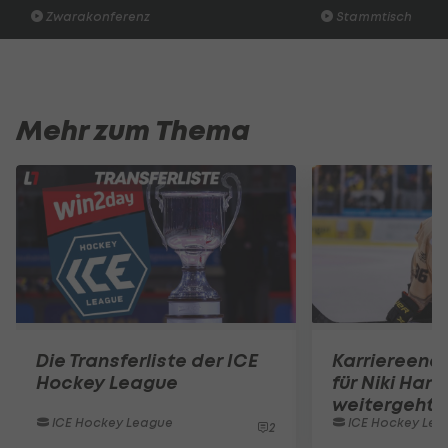
Zwarakonferenz
Stammtisch
Mehr zum Thema
Die Transferliste der ICE
Karriereend
Hockey League
für Niki Hart
weitergeht
ICE Hockey League
ICE Hockey Lea
2