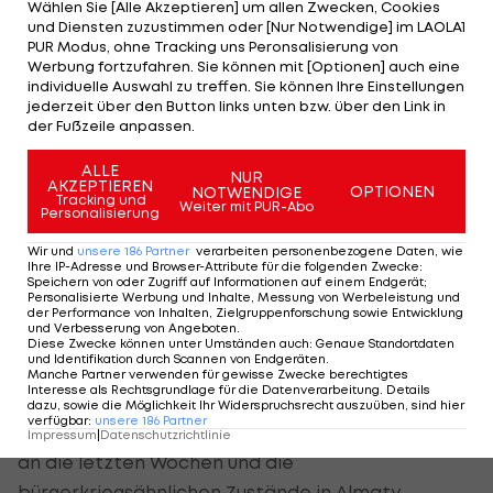
Wählen Sie [Alle Akzeptieren] um allen Zwecken, Cookies
politischer Boykott, die die China-Spiele enorm
und Diensten zuzustimmen oder [Nur Notwendige] im LAOLA1
PUR Modus, ohne Tracking uns Peronsalisierung von
belasten. Ihre Meinung dazu?
Werbung fortzufahren. Sie können mit [Optionen] auch eine
individuelle Auswahl zu treffen. Sie können Ihre Einstellungen
Stoss:
Das ist alles präsent. Wir haben aber eine
jederzeit über den Button links unten bzw. über den Link in
der Fußzeile anpassen.
klare Antwort: der Sport darf darunter nicht
leiden und man darf nicht die Sportlerinnen und
ALLE
NUR
AKZEPTIEREN
OPTIONEN
NOTWENDIGE
Sportler dafür missbrauchen. Deshalb gibt es
Tracking und
Weiter mit PUR-Abo
Personalisierung
auch eine Diplomatie und eine Politik, die diese
Probleme zu lösen hat. Wir haben leider keine
Wir und
unsere
186
Partner
verarbeiten personenbezogene Daten, wie
Ihre IP-Adresse und Browser-Attribute für die folgenden Zwecke
:
andere Alternative gehabt, weil es gab ja bei der
Speichern von oder Zugriff auf Informationen auf einem Endgerät;
Personalisierte Werbung und Inhalte, Messung von Werbeleistung und
Auswahl nur zwei Bewerber, Almaty/Kasachstan
der Performance von Inhalten, Zielgruppenforschung sowie Entwicklung
und Verbesserung von Angeboten
.
und Peking/China. Unter den jetzigen
Diese Zwecke können unter Umständen auch
:
Genaue Standortdaten
und Identifikation durch Scannen von Endgeräten
.
Voraussetzungen muss man von Glück reden, dass
Manche Partner verwenden für gewisse Zwecke berechtigtes
Interesse als Rechtsgrundlage für die Datenverarbeitung. Details
damals die Entscheidung mit nur vier Stimmen
dazu, sowie die Möglichkeit Ihr Widerspruchsrecht auszuüben, sind hier
verfügbar
:
unsere
186
Partner
Unterschied auf China gefallen ist, wenn Sie sich
Impressum
|
Datenschutzrichtlinie
an die letzten Wochen und die
bürgerkriegsähnlichen Zustände in Almaty