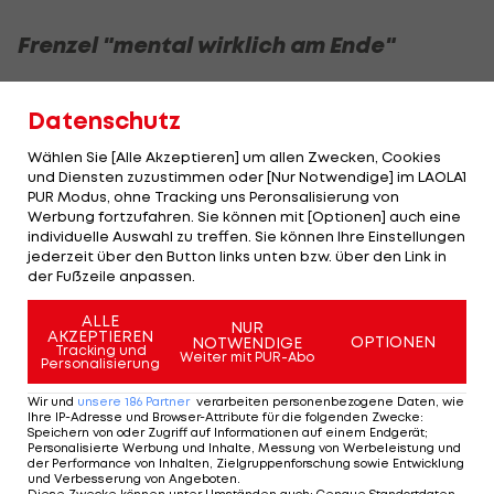
Frenzel "mental wirklich am Ende"
Frenzel hat die Quarantäne-Situation sehr
Datenschutz
mitgenommen. "Ich habe ihn mental in so einer
Situation noch nie gesehen", sagt der deutsche
Wählen Sie [Alle Akzeptieren] um allen Zwecken, Cookies
und Diensten zuzustimmen oder [Nur Notwendige] im LAOLA1
Teamarzt Stefan Pecher, der Frenzel nach
PUR Modus, ohne Tracking uns Peronsalisierung von
eigenen Angaben seit 17 Jahren betreut. "Nicht
Werbung fortzufahren. Sie können mit [Optionen] auch eine
individuelle Auswahl zu treffen. Sie können Ihre Einstellungen
bei Niederlagen, nicht bei Situationen mit Pech
jederzeit über den Button links unten bzw. über den Link in
bei Weltcups oder Weltmeisterschaften oder
der Fußzeile anpassen.
Olympischen Spielen. Er war mental wirklich am
ALLE
NUR
Ende."
AKZEPTIEREN
OPTIONEN
NOTWENDIGE
Tracking und
Weiter mit PUR-Abo
Personalisierung
Unterdessen bemüht sich der Deutsche
Wir und
unsere
186
Partner
verarbeiten personenbezogene Daten, wie
Olympische Sportbund intensiv um eine
Ihre IP-Adresse und Browser-Attribute für die folgenden Zwecke
:
Speichern von oder Zugriff auf Informationen auf einem Endgerät;
Verbesserung der Quarantäne-Bedingungen für
Personalisierte Werbung und Inhalte, Messung von Werbeleistung und
der Performance von Inhalten, Zielgruppenforschung sowie Entwicklung
Frenzel. Chef de Mission Dirk Schimmelpfennig
und Verbesserung von Angeboten
.
Diese Zwecke können unter Umständen auch
:
Genaue Standortdaten