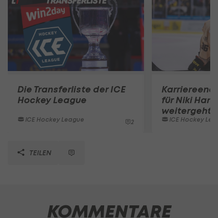
Die Transferliste der ICE
Karriereend
Hockey League
für Niki Hart
weitergeht
ICE Hockey League
ICE Hockey Lea
2
TEILEN
KOMMENTARE