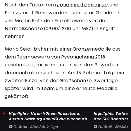
Nach den Fixstartern
Johannes Lamparter
und
Franz-Josef Rehrl werden auch Lukas Greiderer
und Martin Fritz den Einzelbewerb von der
Normalschanze (09:00/12:00 Uhr MEZ) in Angriff
nehmen.
Mario Seidl, bisher mit einer Bronzemedaille aus
dem Teambewerb von Pyeongchang 2018
geschmückt, muss im ersten von drei Bewerben
demnach also zuschauen. Am 15. Februar folgt ein
zweites Einzel von der Großschanze, zwei Tage
später wird im Team um eine erneute Medaille
gekämpft.
Highlights: Nach frühem Rückstand:
Highlights: Torfesti
Austria Salzburg schießt die Vienna ab
den FAC überrasc
Fußball - ADMIRAL 2. Liga
Fußball - ADMIRAL 