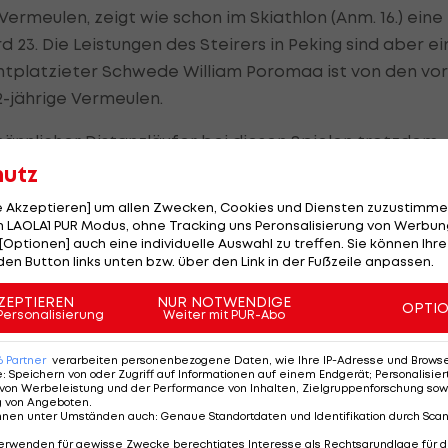
Vermeulen, zeigt wie schon im Skiathlon (Anm. 16.) eine
 23. Die Leistungen des Steirers in Peking sind aber ei
hntplatzieter Schwede William Poromaa ist von den vor
2-jährige Vermeulen.
 männlicher Distanzläufer bei diesen Spielen trotzdem
tztes Rennen. Mein Anspruch ist, immer einen neuen
hutz
le Akzeptieren] um allen Zwecken, Cookies und Diensten zuzustimme
 LAOLA1 PUR Modus, ohne Tracking uns Peronsalisierung von Werbung
t immer verbessern kann. Seine Platzierungen in
[Optionen] auch eine individuelle Auswahl zu treffen. Sie können Ihre
den Button links unten bzw. über den Link in der Fußzeile anpassen.
chrieben: "Olympia gibt mir doch viel Vertrauen, weil i
öre ich zu den Leuten dazu, auf die man schaut", sagt
ZEPTIEREN
NUR NOTWENDIGE
OPTI
Personalisierung
Weiter mit PUR-Abo
sten Olympia sind noch vier Jahre zum Besserwerden."
zu schnell angefangen, dann gut aufgebaut und am End
6
Partner
verarbeiten personenbezogene Daten, wie Ihre IP-Adresse und Browser-
e
:
Speichern von oder Zugriff auf Informationen auf einem Endgerät; Personalisi
hsfehler daran schuld sei, den er freilich auf seine
von Werbeleistung und der Performance von Inhalten, Zielgruppenforschung sow
g von Angeboten
.
Skier schon abgegeben hatten, wollte ich noch eine
nnen unter Umständen auch
:
Genaue Standortdaten und Identifikation durch Sca
", erläuterte der gebürtige Niederländer. "Dann habe
erwenden für gewisse Zwecke berechtigtes Interesse als Rechtsgrundlage für d