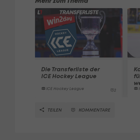
Mehr zum Thema
Die Transferliste der
Ka
ICE Hockey League
fü
w
ICE Hockey League
2
TEILEN
KOMMENTARE