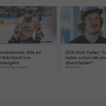
rriereende: Wie es
ÖSV-Star Feller: "I
r Niki Hartl nun
habe schon ab und
eitergeht
übertrieben"
ICE Hockey League
Ski Alpin