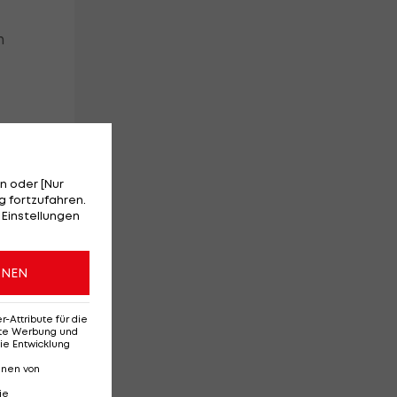
n
n oder [Nur
 fortzufahren.
 Einstellungen
ch
e
ONEN
e
Attribute für die
erte Werbung und
ie Entwicklung
nnen von
ie