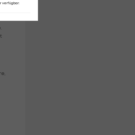
r verfügbar
:
e.
t
re,