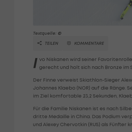
Textquelle: ©
TEILEN
KOMMENTARE
I
vo Niskanen wird seiner Favoritenroll
gerecht und holt sich nach Bronze im S
Der Finne verweist Skiathlon-Sieger Ale
Johannes Klaebo (NOR) auf die Ränge. S
im Ziel komfortable 23,2 Sekunden, Klaeb
Für die Familie Niskanen ist es nach Sil
dritte Medaille in China. Das Podium ver
und Alexey Chervotkin (RUS) als Fünfter 