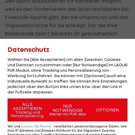
Den Sport auszuüben ist für
Ramsauer
möglich,
weil es den Förderverein des österreichischen Ski-
Freestyle-Sports gibt, der sie unterstützt und das
Organisatorische für sie erledigt. Der die Knie
belastende Sport bereitet ihr gesundheitlich
keine Probleme.
Datenschutz
"Ich bin physisch gut vorbereitet. Aber ich habe
Wählen Sie [Alle Akzeptieren] um allen Zwecken, Cookies
eine angeborene Skoliose (seitliche Verdrehung
und Diensten zuzustimmen oder [Nur Notwendige] im LAOLA1
der Wirbelsäule/Anm.), die macht manchmal
PUR Modus, ohne Tracking uns Peronsalisierung von
Werbung fortzufahren. Sie können mit [Optionen] auch eine
Probleme, es hält sich aber in Grenzen", erzählte
individuelle Auswahl zu treffen. Sie können Ihre Einstellungen
die Salzburgerin.
jederzeit über den Button links unten bzw. über den Link in
der Fußzeile anpassen.
Die Top 20 der Qualifikation kommen beim
ALLE
NUR
Olympia-Bewerb im Cluster Zhangjiakou eine
AKZEPTIEREN
OPTIONEN
NOTWENDIGE
Tracking und
Weiter mit PUR-Abo
Runde weiter und ermitteln in einer weiteren
Personalisierung
Phase die Finalisten. "Ich weiß nicht, was ich
Wir und
unsere
186
Partner
verarbeiten personenbezogene Daten, wie
Ihre IP-Adresse und Browser-Attribute für die folgenden Zwecke
:
erwarten soll. Es ist eine Wertungsrichter-
Speichern von oder Zugriff auf Informationen auf einem Endgerät;