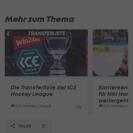
Mehr zum Thema
Die Transferliste der ICE
Karriereend
Hockey League
für Niki Hart
weitergeht
ICE Hockey League
ICE Hockey Lea
2
TEILEN