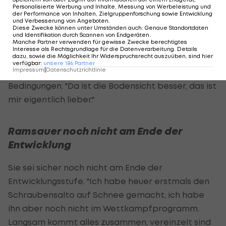
Personalisierte Werbung und Inhalte, Messung von Werbeleistung und
Sportart. Ich kann nur meine Leistung abrufen, gut
der Performance von Inhalten, Zielgruppenforschung sowie Entwicklung
und Verbesserung von Angeboten
.
fahren und springen. Ich hatte ja nicht mehr
Diese Zwecke können unter Umständen auch
:
Genaue Standortdaten
und Identifikation durch Scannen von Endgeräten
.
damit gerechnet, dass es sich mit der
Manche Partner verwenden für gewisse Zwecke berechtigtes
Qualifikation ausgeht."
Interesse als Rechtsgrundlage für die Datenverarbeitung. Details
dazu, sowie die Möglichkeit Ihr Widerspruchsrecht auszuüben, sind hier
verfügbar
:
unsere
186
Partner
Impressum
|
Datenschutzrichtlinie
Erfreut ist Ramsauer über die Flutlicht-
Bedingungen. "Da ist die Bodensicht besser, das ist
mir eigentlich lieber."
Ramsauer noch nicht am Ende der
Entwicklung
Sie sei sicher noch nicht am Ende der
Entwicklungsstufe. "Ich habe heuer erstmals den
Schraubensalto auf Schnee gemacht, ich habe
ihn aber noch nicht im Wettkampfprogramm.
Langsam kommt alles zusammen, vereinzelt sind