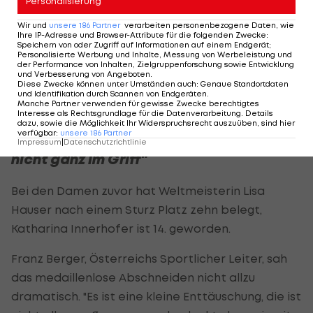
Personalisierung
Insgesamt sei die Bilanz freilich nicht ganz so
Wir und
unsere
186
Partner
verarbeiten personenbezogene Daten, wie
Ihre IP-Adresse und Browser-Attribute für die folgenden Zwecke
:
positiv. "Wir wollten natürlich um die Medaillen
Speichern von oder Zugriff auf Informationen auf einem Endgerät;
Personalisierte Werbung und Inhalte, Messung von Werbeleistung und
mitkämpfen, das war Ziel, das haben wir leider
der Performance von Inhalten, Zielgruppenforschung sowie Entwicklung
und Verbesserung von Angeboten
.
nicht geschafft. Man sollte sich aber auch über
Diese Zwecke können unter Umständen auch
:
Genaue Standortdaten
und Identifikation durch Scannen von Endgeräten
.
Top-Ten-Ergebnisse freuen."
Manche Partner verwenden für gewisse Zwecke berechtigtes
Interesse als Rechtsgrundlage für die Datenverarbeitung. Details
dazu, sowie die Möglichkeit Ihr Widerspruchsrecht auszuüben, sind hier
verfügbar
:
unsere
186
Partner
"Wir hatten die Bedingungen vielleicht
Impressum
|
Datenschutzrichtlinie
nicht ganz im Griff"
Bei den Damen zuvor hat Weltmeisterin Lisa
Hauser nach einem Sturz Platz zehn belegt,
Katharina Innerhofer ist 14. geworden.
Franz Berger, Österreichs Sportlicher Leiter, sah
das medaillenlose Abschneiden nicht allzu
dramatisch. "Es ist eine kleine Enttäuschung, die ist