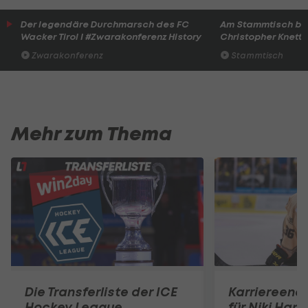
Der legendäre Durchmarsch des FC
Am Stammtisch bei
Wacker Tirol I #Zwarakonferenz History
Christopher Knett
Zwarakonferenz
Stammtisch
Mehr zum Thema
Die Transferliste der ICE
Karriereend
Hockey League
für Niki Hart