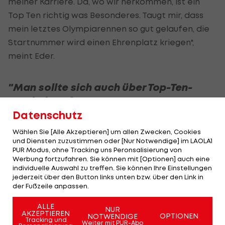
meiner Karriere. Da, wo wir herkommen, ist ein
Top Ten richtig was Besonderes. Taugt mir, dass
mein letztes Olympiarennen so gut gelaufen, die
Startnummer wird einen Ehrenplatz kriegen",
meint Eder.
"Man sollte sich auch über Top-Ten-
Ergebnisse freuen"
Datenschutz
Cheftrainer Ricco Groß lobt Eder im ORF-
Wählen Sie [Alle Akzeptieren] um allen Zwecken, Cookies
Interview und sah zum Abschluss den seiner
und Diensten zuzustimmen oder [Nur Notwendige] im LAOLA1
Ansicht nach schwierigsten Bewerb mit eisigen
PUR Modus, ohne Tracking uns Peronsalisierung von
Werbung fortzufahren. Sie können mit [Optionen] auch eine
Temperaturen und scharfem Wind. "Eigentlich war
individuelle Auswahl zu treffen. Sie können Ihre Einstellungen
es ein sensationelles Rennen von Simon, aber es
jederzeit über den Button links unten bzw. über den Link in
der Fußzeile anpassen.
ist ärgerlich, wie die Fehler zustande gekommen
sind. Unter dem Stich darf man damit aber
ALLE
NUR
AKZEPTIEREN
OPTIONEN
NOTWENDIGE
zufrieden sein."
Tracking und
Weiter mit PUR-Abo